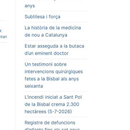
anys
Subtilesa i força
La història de la medicina
X
de nou a Catalunya
tari
Estar asseguda a la butaca
d’un eminent doctor
Un testimoni sobre
intervencions quirúrgiques
fetes a la Bisbal als anys
seixanta
L’incendi iniciat a Sant Pol
de la Bisbal crema 2.300
hectàrees (5-7-2026)
Registre de defuncions
d’infants fins als set anys.