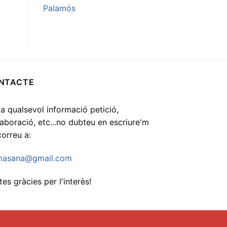
Palamós
NTACTE
 a qualsevol informació petició,
·laboració, etc...no dubteu en escriure'm
correu a:
asana@gmail.com
es gràcies per l'interès!