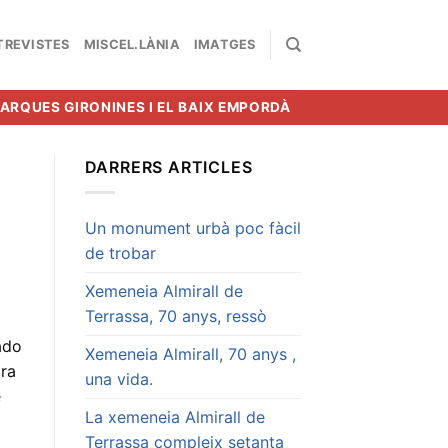
TREVISTES
MISCEL.LÀNIA
IMATGES
MARQUES GIRONINES I EL BAIX EMPORDÀ
DARRERS ARTICLES
Un monument urbà poc fàcil
de trobar
Xemeneia Almirall de
Terrassa, 70 anys, ressò
ado
Xemeneia Almirall, 70 anys ,
ara
una vida.
e
La xemeneia Almirall de
Terrassa compleix setanta