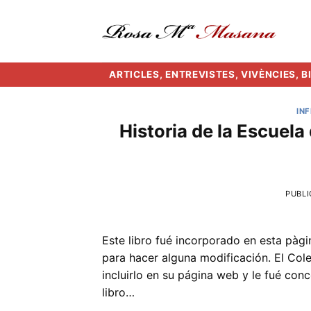
Skip
to
content
ARTICLES, ENTREVISTES, VIVÈNCIES, 
IN
Historia de la Escuela
PUBLI
Este libro fué incorporado en esta pàgi
para hacer alguna modificación. El Col
incluirlo en su página web y le fué con
libro…