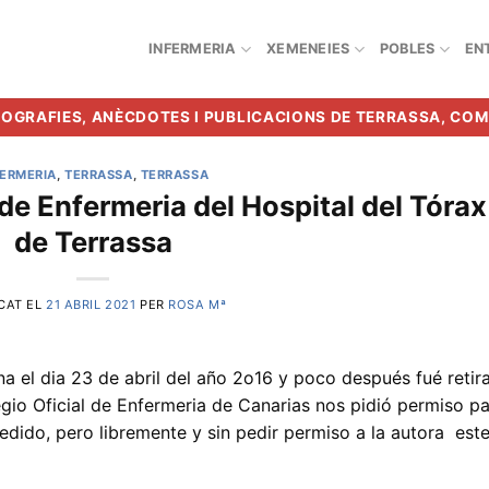
INFERMERIA
XEMENEIES
POBLES
EN
BIOGRAFIES, ANÈCDOTES I PUBLICACIONS DE TERRASSA, CO
FERMERIA
,
TERRASSA
,
TERRASSA
 de Enfermeria del Hospital del Tórax
de Terrassa
CAT EL
21 ABRIL 2021
PER
ROSA Mª
na el dia 23 de abril del año 2o16 y poco después fué retir
egio Oficial de Enfermeria de Canarias nos pidió permiso p
cedido, pero libremente y sin pedir permiso a la autora est