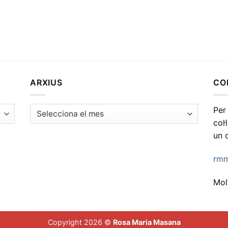
ARXIUS
CO
Arxius
Per
col
un 
rmm
Molt
Copyright 2026 ©
Rosa Maria Masana