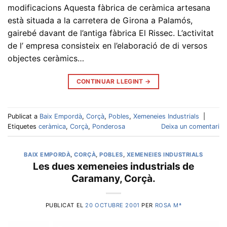
modificacions Aquesta fàbrica de ceràmica artesana
està situada a la carretera de Girona a Palamós,
gairebé davant de l’antiga fàbrica El Rissec. L’activitat
de l’ empresa consisteix en l’elaboració de di versos
objectes ceràmics…
CONTINUAR LLEGINT
→
Publicat a
Baix Empordà
,
Corçà
,
Pobles
,
Xemeneies Industrials
|
Etiquetes
ceràmica
,
Corçà
,
Ponderosa
Deixa un comentari
BAIX EMPORDÀ
,
CORÇÀ
,
POBLES
,
XEMENEIES INDUSTRIALS
Les dues xemeneies industrials de
Caramany, Corçà.
PUBLICAT EL
20 OCTUBRE 2001
PER
ROSA Mª