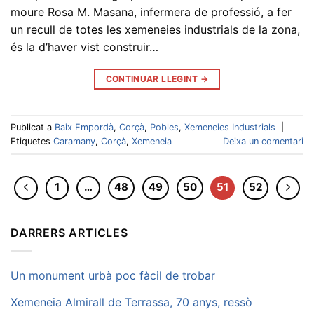
moure Rosa M. Masana, infermera de professió, a fer
un recull de totes les xemeneies industrials de la zona,
és la d’haver vist construir…
CONTINUAR LLEGINT
→
Publicat a
Baix Empordà
,
Corçà
,
Pobles
,
Xemeneies Industrials
|
Etiquetes
Caramany
,
Corçà
,
Xemeneia
Deixa un comentari
1
…
48
49
50
51
52
DARRERS ARTICLES
Un monument urbà poc fàcil de trobar
Xemeneia Almirall de Terrassa, 70 anys, ressò