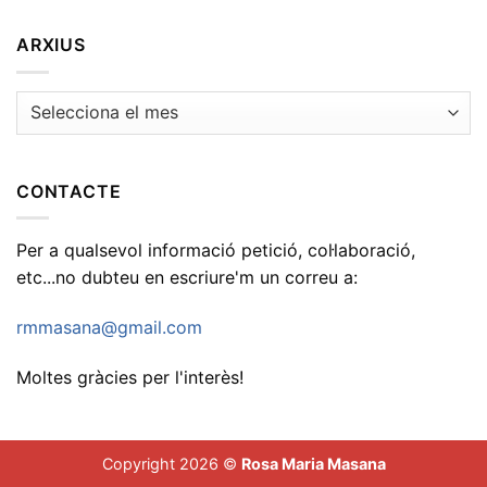
ARXIUS
Arxius
CONTACTE
Per a qualsevol informació petició, col·laboració,
etc...no dubteu en escriure'm un correu a:
rmmasana@gmail.com
Moltes gràcies per l'interès!
Copyright 2026 ©
Rosa Maria Masana