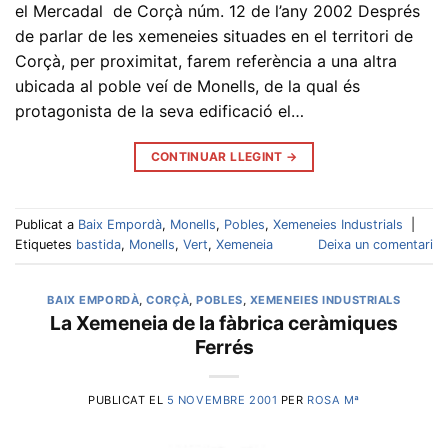
el Mercadal de Corçà núm. 12 de l’any 2002 Després
de parlar de les xemeneies situades en el territori de
Corçà, per proximitat, farem referència a una altra
ubicada al poble veí de Monells, de la qual és
protagonista de la seva edificació el…
CONTINUAR LLEGINT
→
Publicat a
Baix Empordà
,
Monells
,
Pobles
,
Xemeneies Industrials
|
Etiquetes
bastida
,
Monells
,
Vert
,
Xemeneia
Deixa un comentari
BAIX EMPORDÀ
,
CORÇÀ
,
POBLES
,
XEMENEIES INDUSTRIALS
La Xemeneia de la fàbrica ceràmiques
Ferrés
PUBLICAT EL
5 NOVEMBRE 2001
PER
ROSA Mª