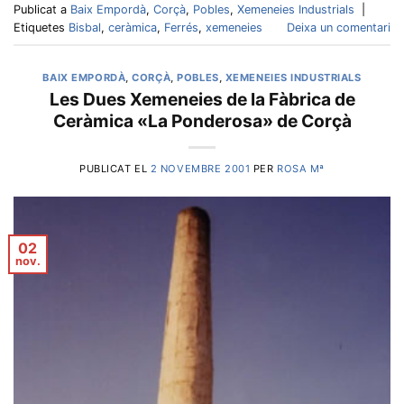
Publicat a
Baix Empordà
,
Corçà
,
Pobles
,
Xemeneies Industrials
|
Etiquetes
Bisbal
,
ceràmica
,
Ferrés
,
xemeneies
Deixa un comentari
BAIX EMPORDÀ
,
CORÇÀ
,
POBLES
,
XEMENEIES INDUSTRIALS
Les Dues Xemeneies de la Fàbrica de
Ceràmica «La Ponderosa» de Corçà
PUBLICAT EL
2 NOVEMBRE 2001
PER
ROSA Mª
02
nov.