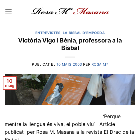
Skip
to
content
ENTREVISTES
,
LA BISBAL D'EMPORDÀ
Victòria Vigo i Bènia, professora a la
Bisbal
PUBLICAT EL
10 MAIG 2003
PER
ROSA Mª
10
maig
‘Perquè
mentre la llengua és viva, el poble viu’ Article
publicat per Rosa M. Masana a la revista El Drac de la
Bisbal…