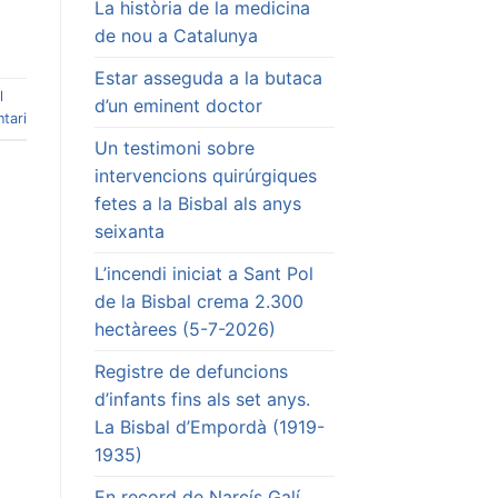
La història de la medicina
de nou a Catalunya
Estar asseguda a la butaca
l
d’un eminent doctor
tari
Un testimoni sobre
intervencions quirúrgiques
fetes a la Bisbal als anys
seixanta
L’incendi iniciat a Sant Pol
de la Bisbal crema 2.300
hectàrees (5-7-2026)
Registre de defuncions
d’infants fins als set anys.
La Bisbal d’Empordà (1919-
1935)
En record de Narcís Galí