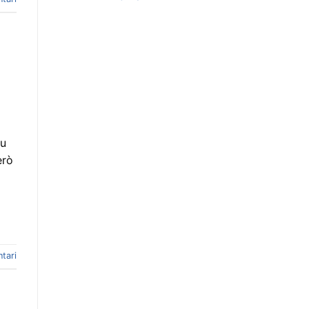
eu
erò
tari