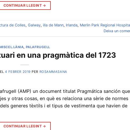
CONTINUAR LLEGINT
→
ctura de Colles
,
Galway
,
illa de Mann
,
Irlanda
,
Merlin Park Regional Hospita
Deixa un comen
MISCEL.LÀNIA
,
PALAFRUGELL
uari en una pragmàtica del 1723
 EL
4 FEBRER 2019
PER
ROSAMMASANA
Palafrugell (AMP) un document titulat Pragmática sanción que
s y otras cosas, en què es relaciona una sèrie de normes
 dels generes tèxtils i el tipus de vestimenta que havien de
CONTINUAR LLEGINT
→