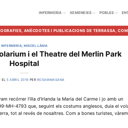
INFERMERIA
XEMENEIES
POBLES
EN
BIOGRAFIES, ANÈCDOTES I PUBLICACIONS DE TERRASSA, CO
INFERMERIA
,
MISCEL.LÀNIA
Solarium i el Theatre del Merlin Park
Hospital
T EL
5 ABRIL 2019
PER
ROSAMMASANA
am recórrer l’illa d’Irlanda la Maria del Carme i jo amb un
99-MH-4793 que, seguint els costums anglesos, duia el vol
querra, tot al revés de nosaltres. Com a bones turistes, vàrem