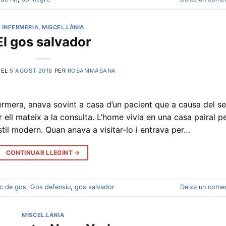
INFERMERIA
,
MISCEL.LÀNIA
El gos salvador
 EL
5 AGOST 2018
PER
ROSAMMASANA
fermera, anava sovint a casa d’un pacient que a causa del s
r ell mateix a la consulta. L’home vivia en una casa pairal p
til modern. Quan anava a visitar-lo i entrava per…
CONTINUAR LLEGINT
→
c de gos
,
Gos defensiu
,
gos salvador
Deixa un comen
MISCEL.LÀNIA