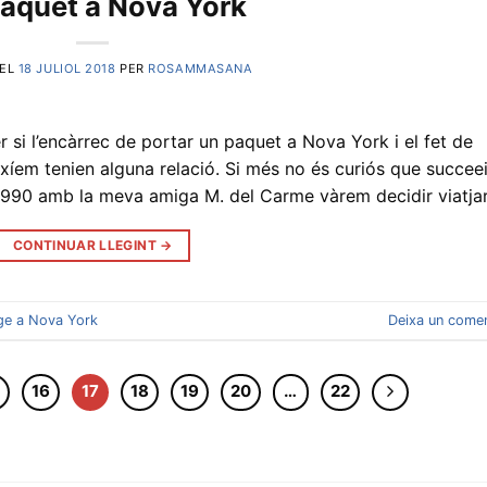
aquet a Nova York
 EL
18 JULIOL 2018
PER
ROSAMMASANA
si l’encàrrec de portar un paquet a Nova York i el fet de
xíem tenien alguna relació. Si més no és curiós que succeei
y 1990 amb la meva amiga M. del Carme vàrem decidir viatja
CONTINUAR LLEGINT
→
ge a Nova York
Deixa un comen
5
16
17
18
19
20
…
22