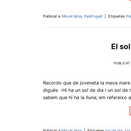
Publicat a
Miscel.lània
,
Palafrugell
|
Etiquetes
Pa
El sol
PUBLICAT
Recordo que de joveneta la meva mare 
digués: -Hi ha un sol de dia i un sol de ni
sabem que hi ha la lluna; em refereixo 
Publicat a
Miscel.lània
|
Etiquetes
sol de dia
,
sol