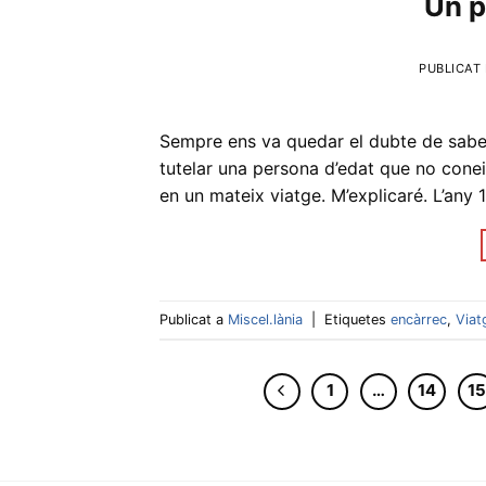
Un p
PUBLICAT
Sempre ens va quedar el dubte de saber 
tutelar una persona d’edat que no conei
en un mateix viatge. M’explicaré. L’an
Publicat a
Miscel.lània
|
Etiquetes
encàrrec
,
Viat
1
…
14
1