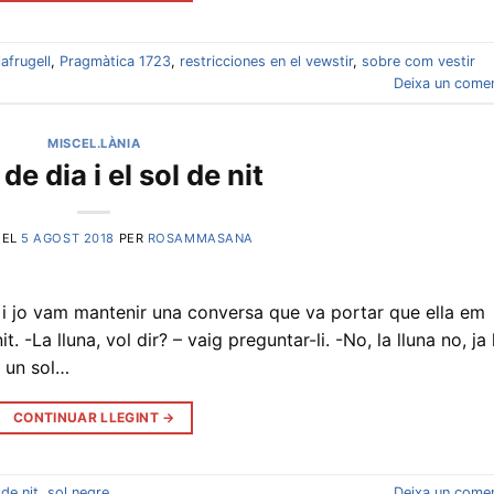
lafrugell
,
Pragmàtica 1723
,
restricciones en el vewstir
,
sobre com vestir
Deixa un comen
MISCEL.LÀNIA
 de dia i el sol de nit
 EL
5 AGOST 2018
PER
ROSAMMASANA
i jo vam mantenir una conversa que va portar que ella em
t. -La lluna, vol dir? – vaig preguntar-li. -No, la lluna no, ja
a un sol…
CONTINUAR LLEGINT
→
 de nit
,
sol negre
Deixa un comen