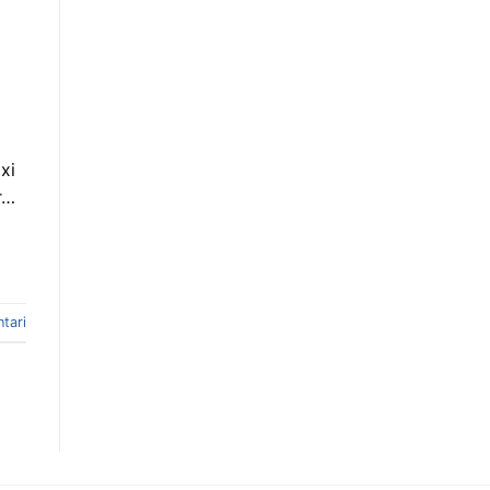
xi
r…
tari