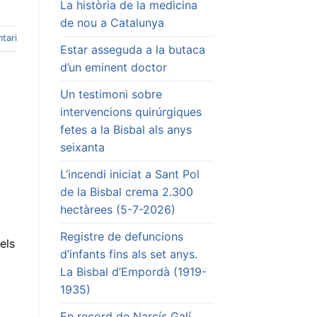
La història de la medicina
de nou a Catalunya
tari
Estar asseguda a la butaca
d’un eminent doctor
Un testimoni sobre
intervencions quirúrgiques
fetes a la Bisbal als anys
seixanta
L’incendi iniciat a Sant Pol
de la Bisbal crema 2.300
hectàrees (5-7-2026)
Registre de defuncions
els
d’infants fins als set anys.
La Bisbal d’Empordà (1919-
1935)
En record de Narcís Galí