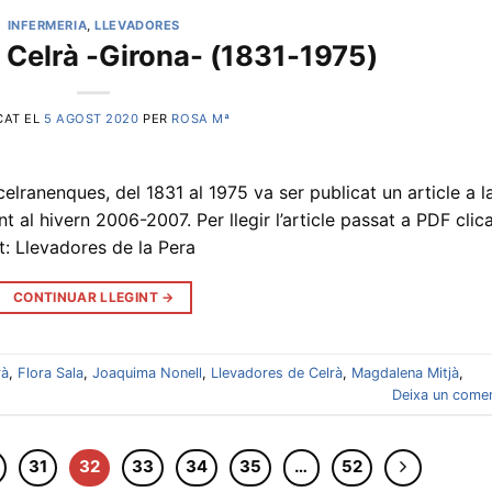
INFERMERIA
,
LLEVADORES
 Celrà -Girona- (1831-1975)
CAT EL
5 AGOST 2020
PER
ROSA Mª
elranenques, del 1831 al 1975 va ser publicat un article a l
al hivern 2006-2007. Per llegir l’article passat a PDF clic
t: Llevadores de la Pera
CONTINUAR LLEGINT
→
rà
,
Flora Sala
,
Joaquima Nonell
,
Llevadores de Celrà
,
Magdalena Mitjà
,
Deixa un comen
31
32
33
34
35
…
52