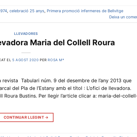
1974
,
celebració 25 anys
,
Primera promoció infermeres de Bellvitge
Deixa un comen
LLEVADORES
levadora Maria del Collell Roura
CAT EL
5 AGOST 2020
PER
ROSA Mª
a revista Tabulari núm. 9 del desembre de l’any 2013 que
cal del Pla de l’Estany amb el títol : L’ofici de llevadora.
 Roura Bustins. Per llegir l’article clicar a: maria-del-collell
CONTINUAR LLEGINT
→