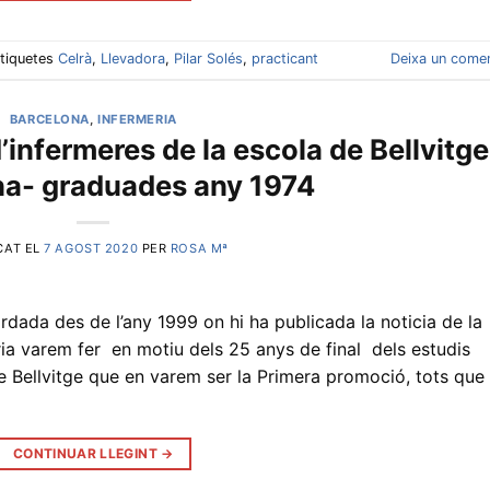
tiquetes
Celrà
,
Llevadora
,
Pilar Solés
,
practicant
Deixa un comen
BARCELONA
,
INFERMERIA
infermeres de la escola de Bellvitge
na- graduades any 1974
CAT EL
7 AGOST 2020
PER
ROSA Mª
rdada des de l’any 1999 on hi ha publicada la noticia de la
a varem fer en motiu dels 25 anys de final dels estudis
de Bellvitge que en varem ser la Primera promoció, tots que 
CONTINUAR LLEGINT
→