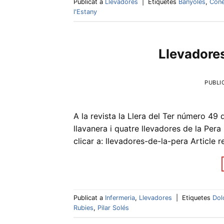
Publicat a
Llevadores
|
Etiquetes
Banyoles
,
Cone
l'Estany
Llevadores
PUBLI
A la revista la Llera del Ter número 49 d
llavanera i quatre llevadores de la Per
clicar a: llevadores-de-la-pera Article 
Publicat a
Infermeria
,
Llevadores
|
Etiquetes
Dol
Rubies
,
Pilar Solés