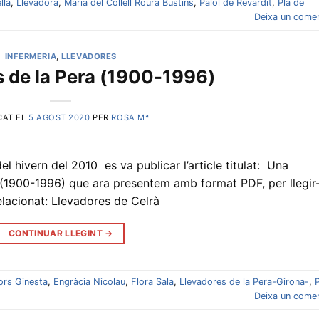
llà
,
Llevadora
,
Maria del Collell Roura Bustins
,
Palol de Revardit
,
Pla de
Deixa un comen
INFERMERIA
,
LLEVADORES
 de la Pera (1900-1996)
CAT EL
5 AGOST 2020
PER
ROSA Mª
el hivern del 2010 es va publicar l’article titulat: Una
a (1900-1996) que ara presentem amb format PDF, per llegir
relacionat: Llevadores de Celrà
CONTINUAR LLEGINT
→
ors Ginesta
,
Engràcia Nicolau
,
Flora Sala
,
Llevadores de la Pera-Girona-
,
P
Deixa un comen