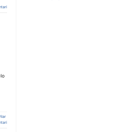
tari
-lo
ilar
tari