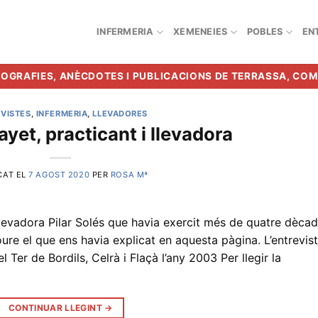
INFERMERIA
XEMENEIES
POBLES
EN
BIOGRAFIES, ANÈCDOTES I PUBLICACIONS DE TERRASSA, CO
VISTES
,
INFERMERIA
,
LLEVADORES
ayet, practicant i llevadora
CAT EL
7 AGOST 2020
PER
ROSA Mª
 llevadora Pilar Solés que havia exercit més de quatre dèca
oure el que ens havia explicat en aquesta pàgina. L’entrevis
l Ter de Bordils, Celrà i Flaçà l’any 2003 Per llegir la
CONTINUAR LLEGINT
→