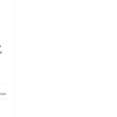
a
ar
tari