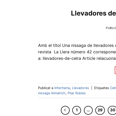
Llevadores de
PUBLI
Amb el títol Una nissaga de llevadores c
revista La Llera número 42 corresponent 
a: llevadores-de-celra Article relacuona
Publicat a
Infermeria
,
Llevadores
|
Etiquetes
Cel
nissaga Almalrich
,
Pilar Rubies
1
…
29
30