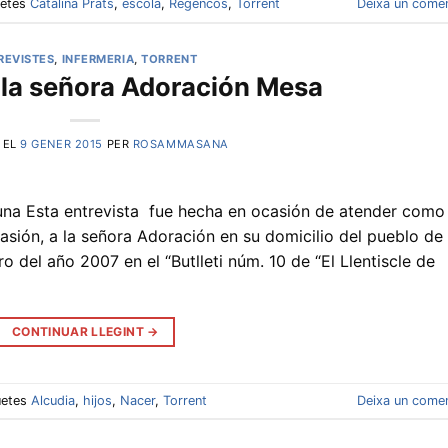
uetes
Catalina Prats
,
escola
,
Regencós
,
Torrent
Deixa un comen
REVISTES
,
INFERMERIA
,
TORRENT
a la señora Adoración Mesa
 EL
9 GENER 2015
PER
ROSAMMASANA
guna Esta entrevista fue hecha en ocasión de atender como
sión, a la señora Adoración en su domicilio del pueblo de
 del año 2007 en el “Butlleti núm. 10 de “El Llentiscle de
CONTINUAR LLEGINT
→
uetes
Alcudia
,
hijos
,
Nacer
,
Torrent
Deixa un comen