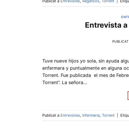
Publicat a
Entrevistes
,
Regencós
,
Torrent
|
Etiq
ENT
Entrevista 
PUBLICAT
Tuve nueve hijos yo sola, sin ayuda al
enfermera y puntualmente en alguna oca
Torrent. Fue publicada el mes de Febrero
Torrent”. La señora…
Publicat a
Entrevistes
,
Infermeria
,
Torrent
|
Etiq