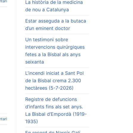
tari
La història de la medicina
de nou a Catalunya
Estar asseguda a la butaca
d’un eminent doctor
Un testimoni sobre
intervencions quirúrgiques
fetes a la Bisbal als anys
seixanta
L’incendi iniciat a Sant Pol
de la Bisbal crema 2.300
hectàrees (5-7-2026)
Registre de defuncions
d’infants fins als set anys.
La Bisbal d’Empordà (1919-
tari
1935)
En record de Narcís Galí