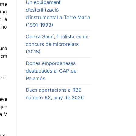
Un equipament
ome
d’esterilització
rino
d’instrumental a Torre Maria
 la
(1991-1993)
a no
Conxa Saurí, finalista en un
concurs de microrelats
una
(2018)
érem
Dones empordaneses
destacades al CAP de
enir
Palamós
Dues aportacions a RBE
número 93, juny de 2026
eva
que
la V
nt,