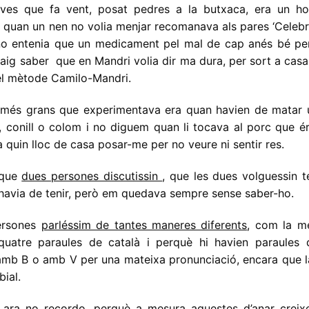
 ves que fa vent, posat pedres a la butxaca, era un h
è quan un nen no volia menjar recomanava als pares ‘Celeb
 no entenia que un medicament pel mal de cap anés bé per
aig saber que en Mandri volia dir ma dura, per sort a cas
el mètode Camilo-Mandri.
 més grans que experimentava era quan havien de matar 
re, conill o colom i no diguem quan li tocava al porc que 
a quin lloc de casa posar-me per no veure ni sentir res.
 que
dues persones discutissin
, que les dues volguessin t
l’havia de tenir, però em quedava sempre sense saber-ho.
ersones
parléssim de tantes maneres diferents
, com la m
quatre paraules de català i perquè hi havien paraules 
o amb B o amb V per una mateixa pronunciació, encara que 
bial.
 ara no recordo, perquè a mesura aquestes d’anar creixe