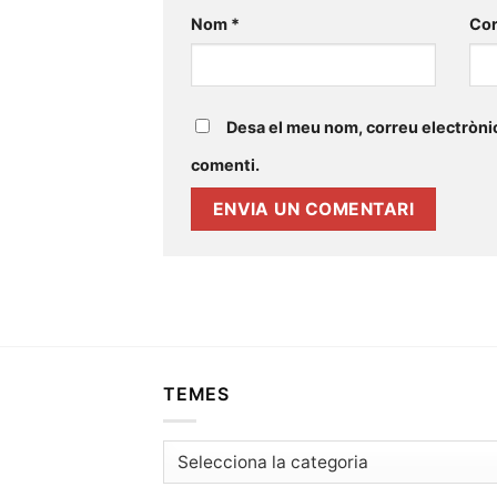
Nom
*
Cor
Desa el meu nom, correu electrònic
comenti.
TEMES
Temes