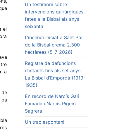
ons,
Un testimoni sobre
que
intervencions quirúrgiques
fetes a la Bisbal als anys
seixanta
è el
ora
L’incendi iniciat a Sant Pol
de la Bisbal crema 2.300
hectàrees (5-7-2026)
ava
Registre de defuncions
ltre
d’infants fins als set anys.
em a
La Bisbal d’Empordà (1919-
1935)
n de
En record de Narcís Galí
l pa
Famada i Narcís Pigem
Sagrera
bla
Un traç espontani
ures