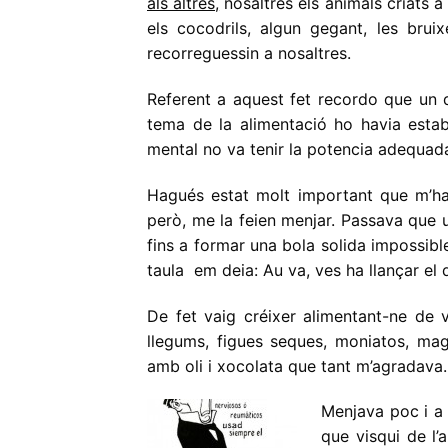
als altres,
nosaltres els animals criats a
els cocodrils, algun gegant, les brui
recorreguessin a nosaltres.
Referent a aquest fet recordo que un d
tema de la alimentació ho havia esta
mental no va tenir la potencia adequad
Hagués estat molt important que m’h
però, me la feien menjar. Passava que 
fins a formar una bola solida impossib
taula em deia: Au va, ves ha llançar el 
De fet vaig créixer alimentant-ne de ve
llegums, figues seques, moniatos, magr
amb oli i xocolata que tant m’agradava.
Menjava poc i a
que visqui de l’