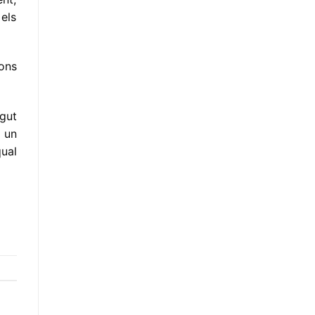
 els
ons
gut
t un
ual