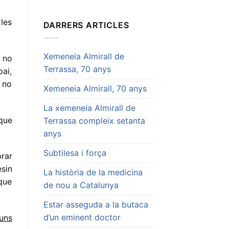
les
DARRERS ARTICLES
Xemeneia Almirall de
no
Terrassa, 70 anys
ai,
 no
Xemeneia Almirall, 70 anys
La xemeneia Almirall de
que
Terrassa compleix setanta
anys
Subtilesa i força
rar
esin
La història de la medicina
 que
de nou a Catalunya
Estar asseguda a la butaca
d’un eminent doctor
uns