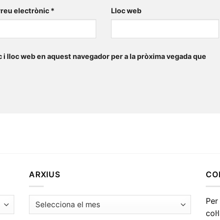
reu electrònic
*
Lloc web
 i lloc web en aquest navegador per a la pròxima vegada que
ARXIUS
CO
Arxius
Per
col