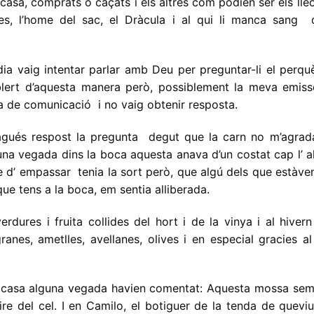
 casa, comprats o caçats i els altres com podien ser els lle
xes, l’home del sac, el Dràcula i al qui li manca sang 
ia vaig intentar parlar amb Deu per preguntar-li el perqu
blert d’aquesta manera però, possiblement la meva emiss
a de comunicació i no vaig obtenir resposta.
agués respost la pregunta degut que la carn no m’agrad
una vegada dins la boca aquesta anava d’un costat cap l’ a
le d’ empassar tenia la sort però, que algú dels que estàv
que tens a la boca, em sentia alliberada.
rdures i fruita collides del hort i de la vinya i al hiver
anes, ametlles, avellanes, olives i en especial gracies a
 casa alguna vegada havien comentat: Aquesta mossa sem
aire del cel. I en Camilo, el botiguer de la tenda de quevi