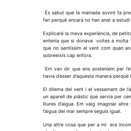
És sabut que la mainada sovint fa pre
fan perquè encara no han anat a estudi i
Explicaré la meva experiència, de peti
entenia que si donava voltes a molta v
que no sentíssim el vent com quan a
sobreeixís cap enfora.
Em van dir que ens sosteníem per l’efe
havia d’esser d’aquesta manera perquè 
El dilema del vent i el vessament de l
un aparell de plàstic que servia per ce
lliures d’aigua. Em vaig imaginar altr
l’aigua del mar sempre seguis igual.
Una altre cosa que per a mi era incom