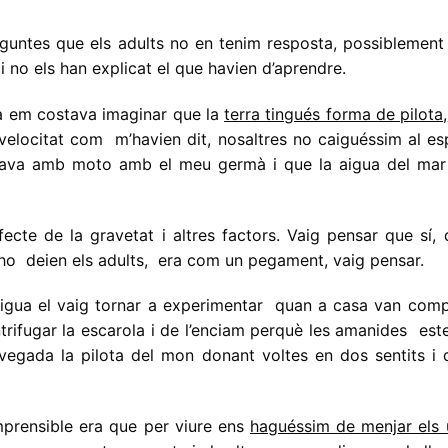
guntes que els adults no en tenim resposta, possiblement 
 no els han explicat el que havien d’aprendre.
ta em costava imaginar que la
terra tingués forma de pilota,
elocitat com m’havien dit, nosaltres no caiguéssim al esp
nava amb moto amb el meu germà i que la aigua del mar
cte de la gravetat i altres factors. Vaig pensar que sí, 
ho deien els adults, era com un pegament, vaig pensar.
’aigua el vaig tornar a experimentar quan a casa van comp
ntrifugar la escarola i de l’enciam perquè les amanides est
e vegada la pilota del mon donant voltes en dos sentits i
prensible era que per viure ens
haguéssim de menjar els 