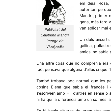
em deia: Rosa,
autoritari perqu
Mandrí’, primer
gana, més tard v
van aplicar mai 
Publicitat del
Celebrino Mandri.
Un dels ensurts
Imatge de
gallina, pollast
Viquipèdia
amics, no sabia 
Una altre cosa que no comprenia era
raó, pensava que alguna d’elles si que 
També trobava poc normal que les p
cosina Elena que sabia el francès i 
s’escrivien amb H i d’altres en sense 
hi ha qui la diferencia amb un so més la
En hi havia d’altres de preguntes que