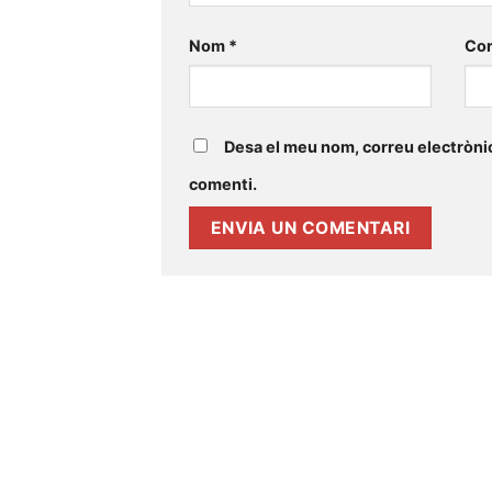
Nom
*
Cor
Desa el meu nom, correu electrònic
comenti.