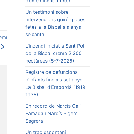
d’un eminent doctor
Un testimoni sobre
intervencions quirúrgiques
fetes a la Bisbal als anys
seixanta
emi
L’incendi iniciat a Sant Pol
de la Bisbal crema 2.300
hectàrees (5-7-2026)
Registre de defuncions
d’infants fins als set anys.
La Bisbal d’Empordà (1919-
1935)
En record de Narcís Galí
Famada i Narcís Pigem
Sagrera
Un traç espontani