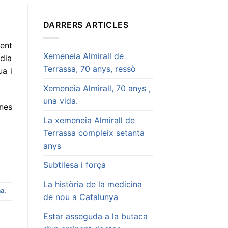
DARRERS ARTICLES
ment
Xemeneia Almirall de
ídia
Terrassa, 70 anys, ressò
ua i
Xemeneia Almirall, 70 anys ,
una vida.
nes
La xemeneia Almirall de
Terrassa compleix setanta
anys
Subtilesa i força
La història de la medicina
na
.
de nou a Catalunya
Estar asseguda a la butaca