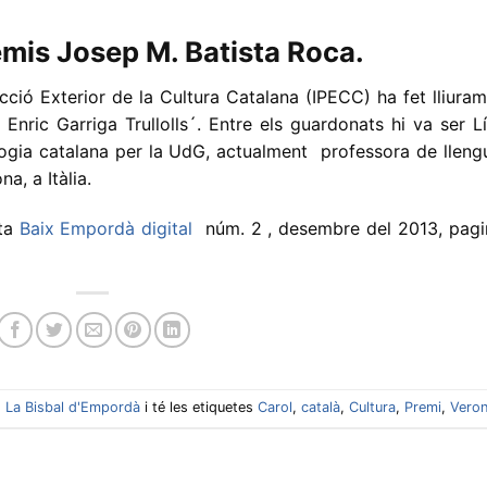
mis Josep M. Batista Roca.
cció Exterior de la Cultura Catalana (IPECC) ha fet lliura
nric Garriga Trullolls´. Entre els guardonats hi va ser L
lologia catalana per la UdG, actualment professora de lleng
a, a Itàlia.
sta
Baix Empordà digital
núm. 2 , desembre del 2013, pagi
,
La Bisbal d'Empordà
i té les etiquetes
Carol
,
català
,
Cultura
,
Premi
,
Vero