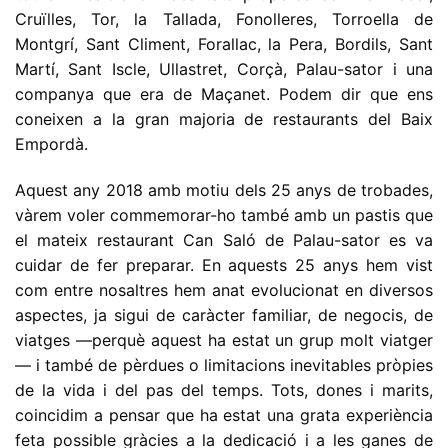
Cruïlles, Tor, la Tallada, Fonolleres, Torroella de
Montgrí, Sant Climent, Forallac, la Pera, Bordils, Sant
Martí, Sant Iscle, Ullastret, Corçà, Palau-sator i una
companya que era de Maçanet. Podem dir que ens
coneixen a la gran majoria de restaurants del Baix
Empordà.
Aquest any 2018 amb motiu dels 25 anys de trobades,
vàrem voler commemorar-ho també amb un pastis que
el mateix restaurant Can Saló de Palau-sator es va
cuidar de fer preparar. En aquests 25 anys hem vist
com entre nosaltres hem anat evolucionat en diversos
aspectes, ja sigui de caràcter familiar, de negocis, de
viatges —perquè aquest ha estat un grup molt viatger
— i també de pèrdues o limitacions inevitables pròpies
de la vida i del pas del temps. Tots, dones i marits,
coincidim a pensar que ha estat una grata experiència
feta possible gràcies a la dedicació i a les ganes de