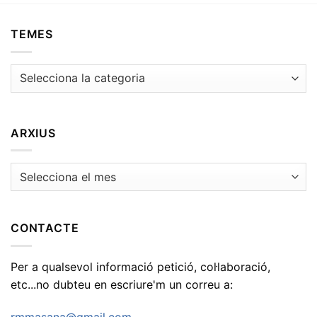
TEMES
Temes
ARXIUS
Arxius
CONTACTE
Per a qualsevol informació petició, col·laboració,
etc...no dubteu en escriure'm un correu a:
rmmasana@gmail.com