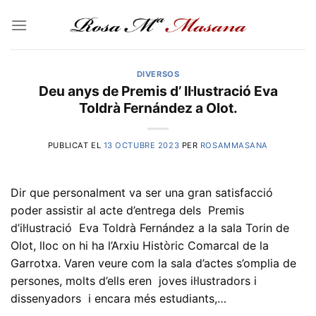
Skip
to
content
DIVERSOS
Deu anys de Premis d’ Il·lustració Eva
Toldrà Fernández a Olot.
PUBLICAT EL
13 OCTUBRE 2023
PER
ROSAMMASANA
Dir que personalment va ser una gran satisfacció
poder assistir al acte d’entrega dels Premis
d’il·lustració Eva Toldrà Fernández a la sala Torin de
Olot, lloc on hi ha l’Arxiu Històric Comarcal de la
Garrotxa. Varen veure com la sala d’actes s’omplia de
persones, molts d’ells eren joves il·lustradors i
dissenyadors i encara més estudiants,…