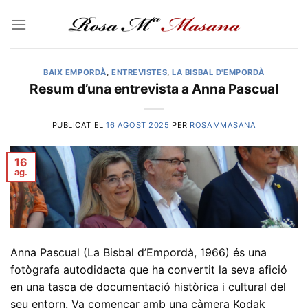
Skip
to
content
BAIX EMPORDÀ
,
ENTREVISTES
,
LA BISBAL D'EMPORDÀ
Resum d’una entrevista a Anna Pascual
PUBLICAT EL
16 AGOST 2025
PER
ROSAMMASANA
16
ag.
Anna Pascual (La Bisbal d’Empordà, 1966) és una
fotògrafa autodidacta que ha convertit la seva afició
en una tasca de documentació històrica i cultural del
seu entorn. Va començar amb una càmera Kodak