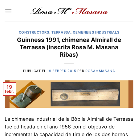
Skip
to
content
CONSTRUCTORS
,
TERRASSA
,
XEMENEIES INDUSTRIALS
Guinness 1991, chimenea Almirall de
Terrassa (inscrita Rosa M. Masana
Ribas)
PUBLICAT EL
19 FEBRER 2015
PER
ROSAMMASANA
19
febr.
La chimenea industrial de la Bòbila Almirall de Terrassa
fue edificada en el año 1956 con el objetivo de
incrementar la capacidad de tiraje de los dos hornos