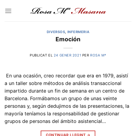
Skip
to
content
DIVERSOS
,
INFERMERIA
Emoción
PUBLICAT EL
24 GENER 2021
PER
ROSA Mª
En una ocasión, creo recordar que era en 1979, asistí
a un taller sobre métodos de análisis transaccional
impartido durante un fin de semana en un centro de
Barcelona. Formábamos un grupo de unas veinte
personas y, según dedujimos de las presentaciones, la
mayoría teníamos la responsabilidad de gestionar
grupos de personas del ámbito asistencial…
CONTINUAR LLEGINT
→