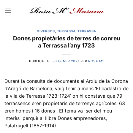
Skip
to
content
DIVERSOS
,
TERRASSA
,
TERRASSA
Dones propietàries de terres de conreu
a Terrassa l’any 1723
PUBLICAT EL
30 GENER 2021
PER
ROSA Mª
Durant la consulta de documents al Arxiu de la Corona
d’Aragó de Barcelona, vaig tenir a mans ‘El cadastro de
la vila de Terrassa 1723-1724’ on hi constava que 79
terrassencs eren propietaris de terrenys agrícoles, 63
eren homes i 16 dones . El tema va ser del meu
interès perquè al llibre Dones emprenedores,
Palafrugell (1857-1914)…