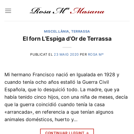
Skip
to
content
MISCEL.LÀNIA
,
TERRASSA
El forn L’Espiga d’Or de Terrassa
PUBLICAT EL
23 MAIG 2020
PER
ROSA Mª
Mi hermano Francisco nació en Igualada en 1928 y
cuando tenía ocho años estalló la Guerra Civil
Española, que lo desquició todo. La madre, que ya
había tenido cinco hijos, con una niña de meses, decía
que la guerra coincidió cuando tenía la casa
«arrancada», en referencia a que tenían algunos
animales domésticos, huerto y…
CONTINUAR LLEGINT
→