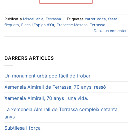
Publicat a
Miscel.lània
,
Terrassa
|
Etiquetes
carrer Volta
,
festa
flequers
,
Fleca l'Espiga d'Or
,
Francesc Masana
,
Terrassa
Deixa un comentari
DARRERS ARTICLES
Un monument urbà poc fàcil de trobar
Xemeneia Almirall de Terrassa, 70 anys, ressò
Xemeneia Almirall, 70 anys , una vida.
La xemeneia Almirall de Terrassa compleix setanta
anys
Subtilesa i força