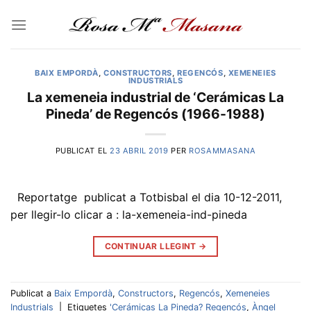
Skip
to
content
BAIX EMPORDÀ
,
CONSTRUCTORS
,
REGENCÓS
,
XEMENEIES
INDUSTRIALS
La xemeneia industrial de ‘Cerámicas La
Pineda’ de Regencós (1966-1988)
PUBLICAT EL
23 ABRIL 2019
PER
ROSAMMASANA
Reportatge publicat a Totbisbal el dia 10-12-2011,
per llegir-lo clicar a : la-xemeneia-ind-pineda
CONTINUAR LLEGINT
→
Publicat a
Baix Empordà
,
Constructors
,
Regencós
,
Xemeneies
Industrials
|
Etiquetes
'Cerámicas La Pineda? Regencós
,
Àngel