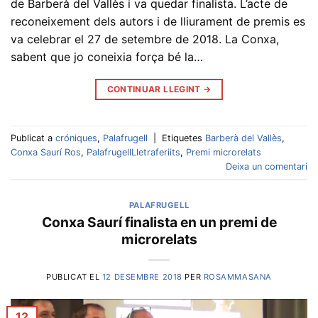
de Barberà del Vallès i va quedar finalista. L’acte de
reconeixement dels autors i de lliurament de premis es
va celebrar el 27 de setembre de 2018. La Conxa,
sabent que jo coneixia força bé la…
CONTINUAR LLEGINT
→
Publicat a
cróniques
,
Palafrugell
|
Etiquetes
Barberà del Vallès
,
Conxa Saurí Ros
,
PalafrugellLletraferiits
,
Premi microrelats
Deixa un comentari
PALAFRUGELL
Conxa Saurí finalista en un premi de
microrelats
PUBLICAT EL
12 DESEMBRE 2018
PER
ROSAMMASANA
12