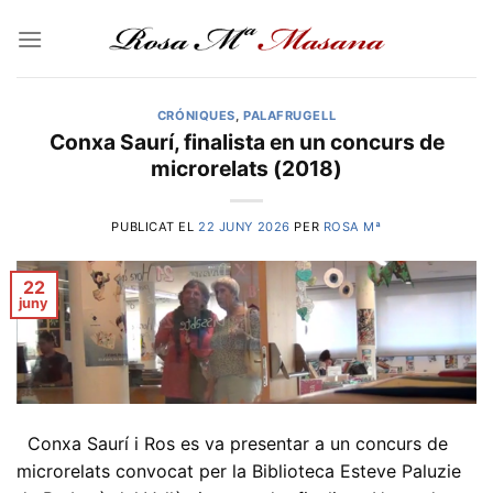
Skip
to
content
CRÓNIQUES
,
PALAFRUGELL
Conxa Saurí, finalista en un concurs de
microrelats (2018)
PUBLICAT EL
22 JUNY 2026
PER
ROSA Mª
22
juny
Conxa Saurí i Ros es va presentar a un concurs de
microrelats convocat per la Biblioteca Esteve Paluzie