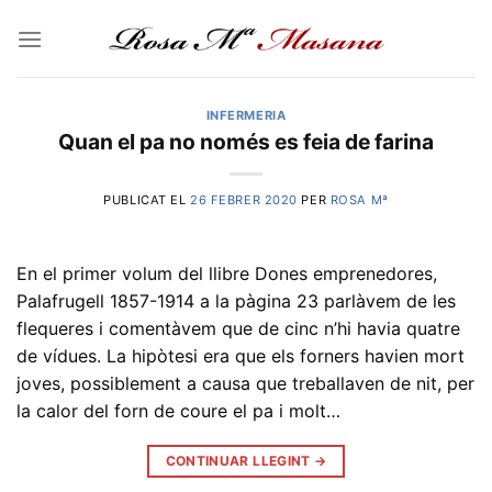
Skip
to
content
INFERMERIA
Quan el pa no només es feia de farina
PUBLICAT EL
26 FEBRER 2020
PER
ROSA Mª
En el primer volum del llibre Dones emprenedores,
Palafrugell 1857-1914 a la pàgina 23 parlàvem de les
flequeres i comentàvem que de cinc n’hi havia quatre
de vídues. La hipòtesi era que els forners havien mort
joves, possiblement a causa que treballaven de nit, per
la calor del forn de coure el pa i molt…
CONTINUAR LLEGINT
→