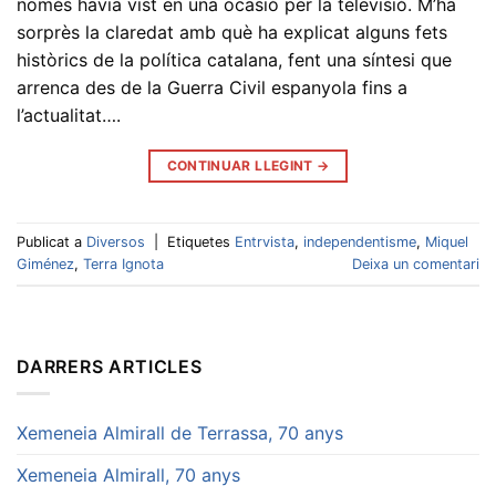
només havia vist en una ocasió per la televisió. M’ha
sorprès la claredat amb què ha explicat alguns fets
històrics de la política catalana, fent una síntesi que
arrenca des de la Guerra Civil espanyola fins a
l’actualitat….
CONTINUAR LLEGINT
→
Publicat a
Diversos
|
Etiquetes
Entrvista
,
independentisme
,
Miquel
Giménez
,
Terra Ignota
Deixa un comentari
DARRERS ARTICLES
Xemeneia Almirall de Terrassa, 70 anys
Xemeneia Almirall, 70 anys