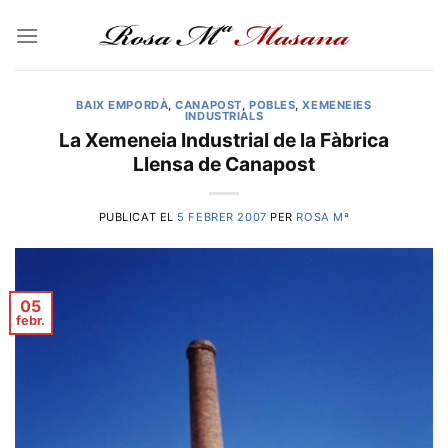
Skip
to
content
BAIX EMPORDÀ
,
CANAPOST
,
POBLES
,
XEMENEIES
INDUSTRIALS
La Xemeneia Industrial de la Fàbrica
Llensa de Canapost
PUBLICAT EL
5 FEBRER 2007
PER
ROSA Mª
05
febr.