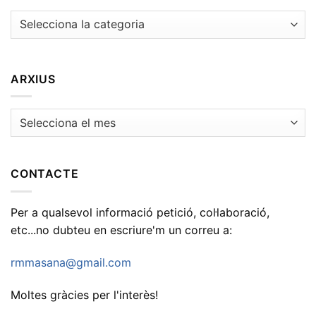
Temes
ARXIUS
Arxius
CONTACTE
Per a qualsevol informació petició, col·laboració,
etc...no dubteu en escriure'm un correu a:
rmmasana@gmail.com
Moltes gràcies per l'interès!