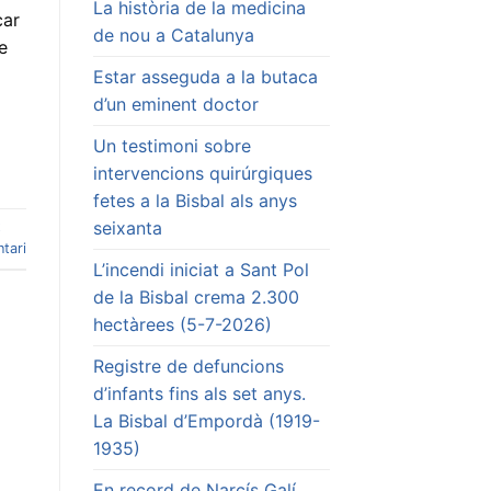
La història de la medicina
car
de nou a Catalunya
e
Estar asseguda a la butaca
d’un eminent doctor
Un testimoni sobre
intervencions quirúrgiques
fetes a la Bisbal als anys
seixanta
t
tari
L’incendi iniciat a Sant Pol
de la Bisbal crema 2.300
hectàrees (5-7-2026)
Registre de defuncions
d’infants fins als set anys.
La Bisbal d’Empordà (1919-
1935)
En record de Narcís Galí