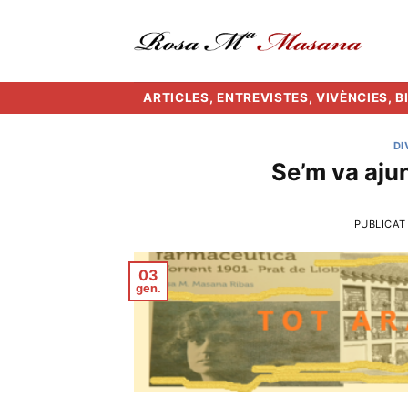
Skip
to
content
ARTICLES, ENTREVISTES, VIVÈNCIES, 
DI
Se’m va ajun
PUBLICAT
03
gen.