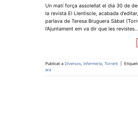
Un matí força assolellat el dia 30 de d
la revista El Llentiscle, acabada d’edita
parlava de Teresa Bruguera Sàbat (Torre
l’Ajuntament em va dir que les revistes
Publicat a
Diversos
,
Infermeria
,
Torrent
|
Etique
ara