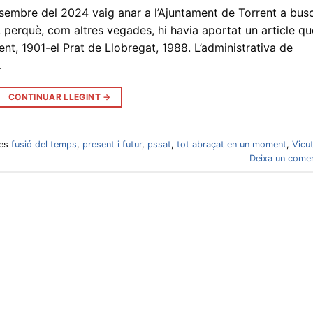
esembre del 2024 vaig anar a l’Ajuntament de Torrent a bus
r, perquè, com altres vegades, hi havia aportat un article qu
nt, 1901-el Prat de Llobregat, 1988. L’administrativa de
…
CONTINUAR LLEGINT
→
tes
fusió del temps
,
present i futur
,
pssat
,
tot abraçat en un moment
,
Vicu
Deixa un comen