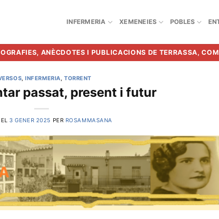
INFERMERIA
XEMENEIES
POBLES
EN
BIOGRAFIES, ANÈCDOTES I PUBLICACIONS DE TERRASSA, CO
VERSOS
,
INFERMERIA
,
TORRENT
tar passat, present i futur
 EL
3 GENER 2025
PER
ROSAMMASANA