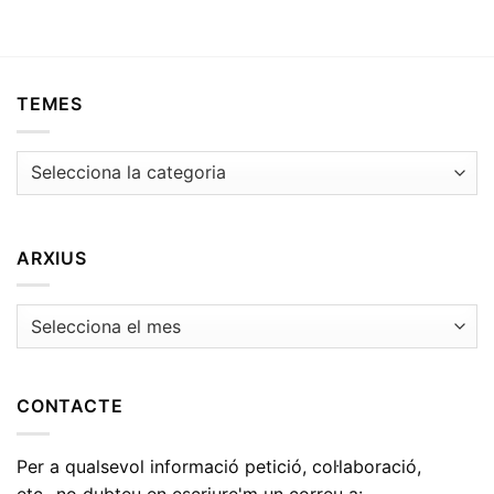
TEMES
Temes
ARXIUS
Arxius
CONTACTE
Per a qualsevol informació petició, col·laboració,
etc...no dubteu en escriure'm un correu a: