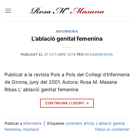
Skip
to
content
INFERMERIA
L’ablació genital femenina
PUBLICAT EL
31 OCTUBRE 2016
PER
ROSAMMASANA
Publicat a la revista Pols a Pols del Col·legi d’Infermeria
de Girona, juny del 2001. Autora: Rosa M. Masana
Ribas L’ ablació genital femenina
CONTINUAR LLEGINT
→
Publicat a
Infermeria
|
Etiquetes
continent africà
,
L'ablació genital
femenina
,
mutilació
Deixa un comentari