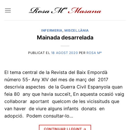
Skip
to
content
INFERMERIA
,
MISCEL.LÀNIA
Mainada desarrelada
PUBLICAT EL
18 AGOST 2020
PER
ROSA Mª
El tema central de la Revista del Baix Empordà
número 55- Any XIV del mes de març del 2017
descrivia aspectes de la Guerra Civil Espanyola quan
feia 80 any que havia succeït, En aquesta ocasió vaig
col·laborar aportant quelcom de les vicissituds que
van haver de viure alguns infants donats en
adopció. Podem consultar-lo…
CONTINUAR LLEGINT
→