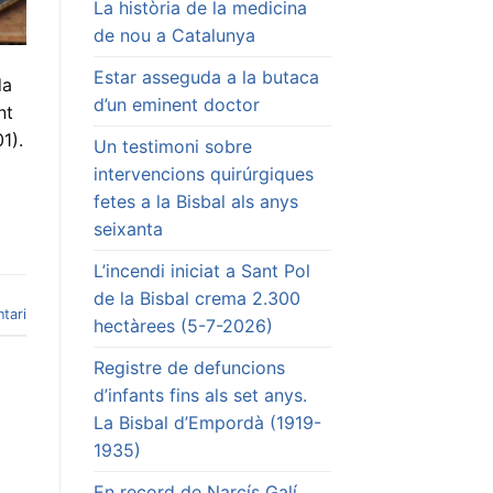
La història de la medicina
de nou a Catalunya
Estar asseguda a la butaca
da
d’un eminent doctor
nt
1).
Un testimoni sobre
intervencions quirúrgiques
fetes a la Bisbal als anys
seixanta
L’incendi iniciat a Sant Pol
de la Bisbal crema 2.300
tari
hectàrees (5-7-2026)
Registre de defuncions
d’infants fins als set anys.
La Bisbal d’Empordà (1919-
1935)
En record de Narcís Galí