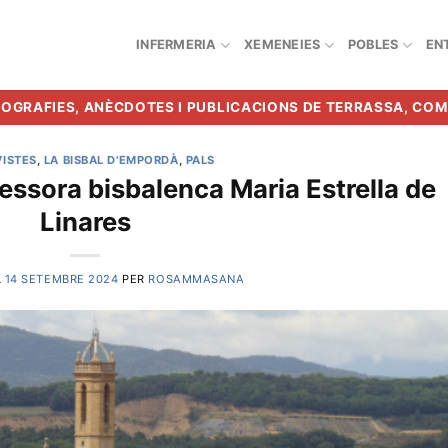
INFERMERIA
XEMENEIES
POBLES
EN
BIOGRAFIES, ANÈCDOTES I PUBLICACIONS DE TERRASSA, CO
ISTES
,
LA BISBAL D'EMPORDÀ
,
PALS
essora bisbalenca Maria Estrella de
Linares
L
14 SETEMBRE 2024
PER
ROSAMMASANA