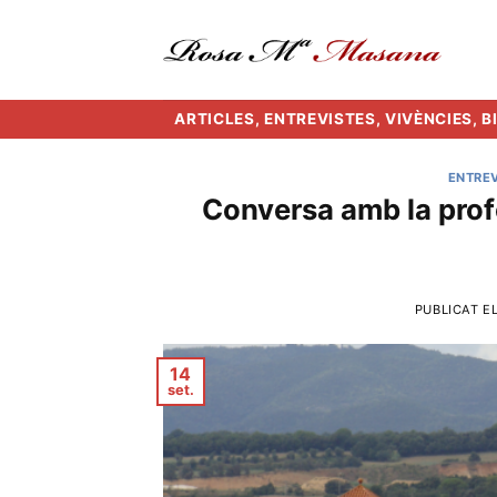
Skip
to
content
ARTICLES, ENTREVISTES, VIVÈNCIES, 
ENTREV
Conversa amb la prof
PUBLICAT E
14
set.