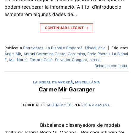
podem recuperar la informació. A títol d’introducció
esmentarem algunes dades de…
CONTINUAR LLEGINT
→
Publicat a
Entrevistes
,
La Bisbal d'Empordà
,
Miscel.lània
|
Etiquetes
Àngel Mir
,
Antoni Coromina Costa
,
Coromina
,
Enric Pacreu
,
La Bisbal
E
,
Mir
,
Narcís Tarrats Cané
,
Salvador Congost
,
sirena
Deixa un comentari
LA BISBAL D'EMPORDÀ
,
MISCEL.LÀNIA
Carme Mir Garanger
PUBLICAT EL
14 GENER 2015
PER
ROSAMMASANA
Bisbalenca dissenyadora de models
d’alta pelleteria Rosa M. Masana Per seguir llegin feu