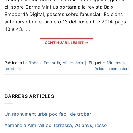
cli sobre Carme Mir i us portarà a la revista Baix
Empoprdà Digital, possats sobre l’anunciat Edicions
anteriors obriu el número 13 del novembre 2014, pags.
40 a 43. …
CONTINUAR LLEGINT
→
Publicat a
La Bisbal d'Empordà
,
Miscel.lània
|
Etiquetes
Mir
,
moda.
,
pelleteria
Deixa un comentari
DARRERS ARTICLES
Un monument urbà poc fàcil de trobar
Xemeneia Almirall de Terrassa, 70 anys, ressò