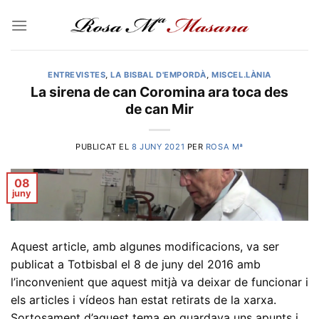
Skip
to
content
ENTREVISTES
,
LA BISBAL D'EMPORDÀ
,
MISCEL.LÀNIA
La sirena de can Coromina ara toca des
de can Mir
PUBLICAT EL
8 JUNY 2021
PER
ROSA Mª
08
juny
Aquest article, amb algunes modificacions, va ser
publicat a Totbisbal el 8 de juny del 2016 amb
l’inconvenient que aquest mitjà va deixar de funcionar i
els articles i vídeos han estat retirats de la xarxa.
Sortosament d’aquest tema en guardava uns apunts i