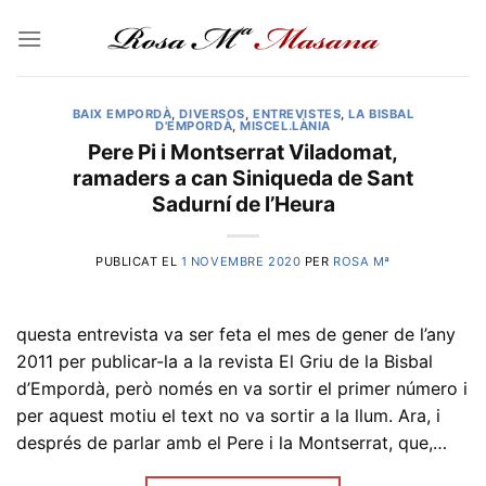
Skip
to
content
BAIX EMPORDÀ
,
DIVERSOS
,
ENTREVISTES
,
LA BISBAL
D'EMPORDÀ
,
MISCEL.LÀNIA
Pere Pi i Montserrat Viladomat,
ramaders a can Siniqueda de Sant
Sadurní de l’Heura
PUBLICAT EL
1 NOVEMBRE 2020
PER
ROSA Mª
questa entrevista va ser feta el mes de gener de l’any
2011 per publicar-la a la revista El Griu de la Bisbal
d’Empordà, però només en va sortir el primer número i
per aquest motiu el text no va sortir a la llum. Ara, i
després de parlar amb el Pere i la Montserrat, que,…