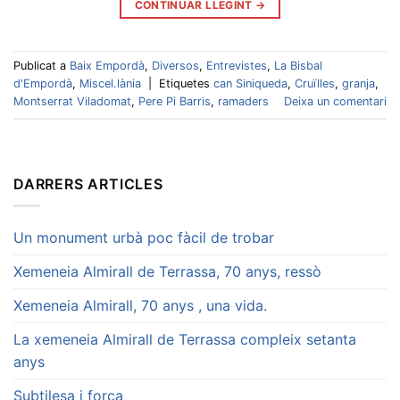
CONTINUAR LLEGINT
→
Publicat a
Baix Empordà
,
Diversos
,
Entrevistes
,
La Bisbal
d'Empordà
,
Miscel.lània
|
Etiquetes
can Siniqueda
,
Cruïlles
,
granja
,
Montserrat Viladomat
,
Pere Pi Barris
,
ramaders
Deixa un comentari
DARRERS ARTICLES
Un monument urbà poc fàcil de trobar
Xemeneia Almirall de Terrassa, 70 anys, ressò
Xemeneia Almirall, 70 anys , una vida.
La xemeneia Almirall de Terrassa compleix setanta
anys
Subtilesa i força