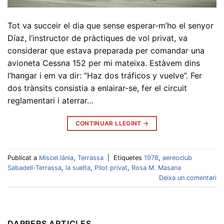
Tot va succeir el dia que sense esperar-m’ho el senyor
Díaz, l’instructor de pràctiques de vol privat, va
considerar que estava preparada per comandar una
avioneta Cessna 152 per mi mateixa. Estàvem dins
l’hangar i em va dir: “Haz dos tráficos y vuelve”. Fer
dos trànsits consistia a enlairar-se, fer el circuit
reglamentari i aterrar…
CONTINUAR LLEGINT
→
Publicat a
Miscel.lània
,
Terrassa
|
Etiquetes
1978
,
aereoclub
Sabadell-Terrassa
,
la suelta
,
Pilot privat
,
Rosa M. Masana
Deixa un comentari
DARRERS ARTICLES