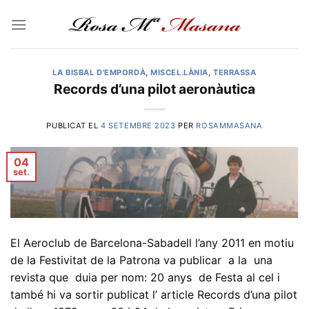
Skip
to
content
LA BISBAL D'EMPORDÀ
,
MISCEL.LÀNIA
,
TERRASSA
Records d’una pilot aeronàutica
PUBLICAT EL
4 SETEMBRE 2023
PER
ROSAMMASANA
04
set.
El Aeroclub de Barcelona-Sabadell l’any 2011 en motiu
de la Festivitat de la Patrona va publicar a la una
revista que duia per nom: 20 anys de Festa al cel i
també hi va sortir publicat l’ article Records d’una pilot