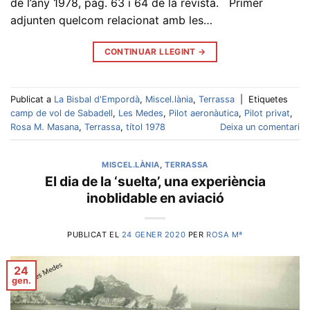
de l’any 1978, pag. 63 i 64 de la revista. Primer
adjunten quelcom relacionat amb les…
CONTINUAR LLEGINT
→
Publicat a
La Bisbal d'Empordà
,
Miscel.lània
,
Terrassa
|
Etiquetes
camp de vol de Sabadell
,
Les Medes
,
Pilot aeronàutica
,
Pilot privat
,
Rosa M. Masana
,
Terrassa
,
títol 1978
Deixa un comentari
MISCEL.LÀNIA
,
TERRASSA
El dia de la ‘suelta’, una experiència
inoblidable en aviació
PUBLICAT EL
24 GENER 2020
PER
ROSA Mª
24
gen.