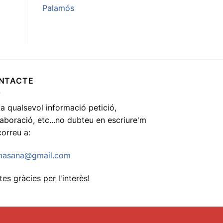
Palamós
NTACTE
 a qualsevol informació petició,
·laboració, etc...no dubteu en escriure'm
correu a:
asana@gmail.com
es gràcies per l'interès!