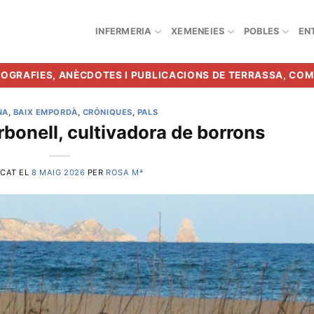
INFERMERIA
XEMENEIES
POBLES
EN
BIOGRAFIES, ANÈCDOTES I PUBLICACIONS DE TERRASSA, CO
NA
,
BAIX EMPORDÀ
,
CRÓNIQUES
,
PALS
bonell, cultivadora de borrons
ICAT EL
8 MAIG 2026
PER
ROSA Mª