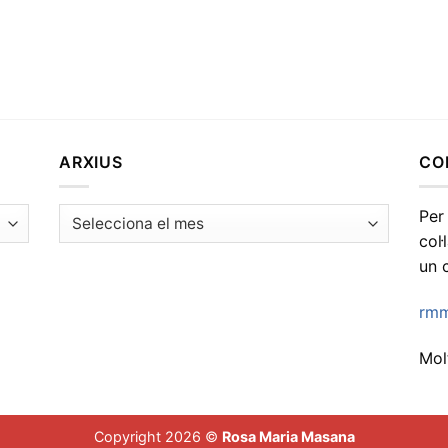
ARXIUS
CO
Arxius
Per
col
un 
rmm
Molt
Copyright 2026 ©
Rosa Maria Masana