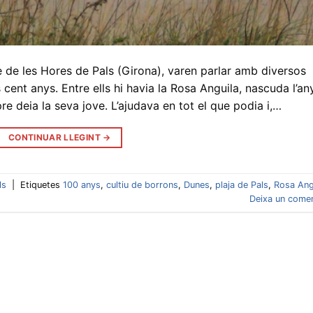
re de les Hores de Pals (Girona), varen parlar amb diversos
cent anys. Entre ells hi havia la Rosa Anguila, nascuda l’an
 deia la seva jove. L’ajudava en tot el que podia i,…
CONTINUAR LLEGINT
→
ls
|
Etiquetes
100 anys
,
cultiu de borrons
,
Dunes
,
plaja de Pals
,
Rosa Ang
Deixa un comen