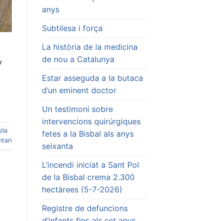
anys
Subtilesa i força
La història de la medicina
de nou a Catalunya
y
Estar asseguda a la butaca
d’un eminent doctor
Un testimoni sobre
intervencions quirúrgiques
ila
fetes a la Bisbal als anys
tari
seixanta
L’incendi iniciat a Sant Pol
de la Bisbal crema 2.300
hectàrees (5-7-2026)
Registre de defuncions
d’infants fins als set anys.