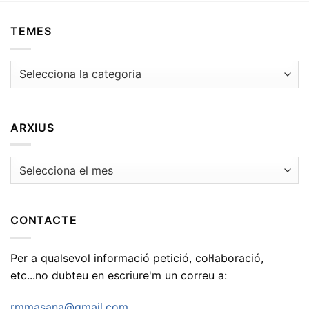
TEMES
Temes
ARXIUS
Arxius
CONTACTE
Per a qualsevol informació petició, col·laboració,
etc...no dubteu en escriure'm un correu a:
rmmasana@gmail.com