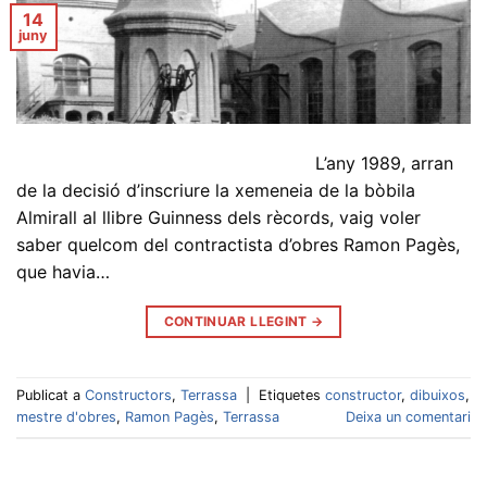
14
juny
L’any 1989, arran
de la decisió d’inscriure la xemeneia de la bòbila
Almirall al llibre Guinness dels rècords, vaig voler
saber quelcom del contractista d’obres Ramon Pagès,
que havia…
CONTINUAR LLEGINT
→
Publicat a
Constructors
,
Terrassa
|
Etiquetes
constructor
,
dibuixos
,
mestre d'obres
,
Ramon Pagès
,
Terrassa
Deixa un comentari