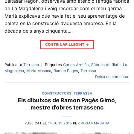
Baltasar Ragón, observava amb atenció l’antiga fàbrica
de La Magdalena i vaig recordar com el meu germà
Marià explicava que havia fet el seu aprenentatge de
paleta en la construcció d’aquesta empresa. En la
dècada dels anys cinquanta,…
CONTINUAR LLEGINT
→
Publicat a
Terrassa
|
Etiquetes
Carlos Armiño
,
Fàbrica de filats
,
La
Magdalena
,
Marià Masana
,
Ramon Pagès
,
Terrassa
Deixa un comentari
CONSTRUCTORS
,
TERRASSA
Els dibuixos de Ramon Pagès Gimó,
mestre d’obres terrassenc
PUBLICAT EL
14 JUNY 2015
PER
ROSAMMASANA