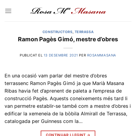
Skip
to
content
CONSTRUCTORS
,
TERRASSA
Ramon Pagès Gimó, mestre d’obres
PUBLICAT EL
13 DESEMBRE 2021
PER
ROSAMMASANA
En una ocasió vam parlar del mestre d’obres
terrassenc Ramon Pagès Gimó ja que Marià Masana
Ribas havia fet d’aprenent de paleta a l’empresa de
construcció Pagès. Aquests coneixements més tard li
van permetre establir-se també com a mestre d’obres i
edificar la xemeneia de la bòbila Almirall de Terrassa,
catalogada per Guinness com la…
CONTINUAR LLEGINT
→