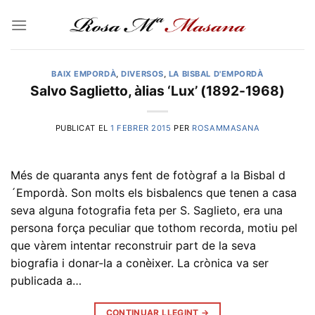
Skip
to
content
BAIX EMPORDÀ
,
DIVERSOS
,
LA BISBAL D'EMPORDÀ
Salvo Saglietto, àlias ‘Lux’ (1892-1968)
PUBLICAT EL
1 FEBRER 2015
PER
ROSAMMASANA
Més de quaranta anys fent de fotògraf a la Bisbal d
´Empordà. Son molts els bisbalencs que tenen a casa
seva alguna fotografia feta per S. Saglieto, era una
persona força peculiar que tothom recorda, motiu pel
que vàrem intentar reconstruir part de la seva
biografia i donar-la a conèixer. La crònica va ser
publicada a…
CONTINUAR LLEGINT
→