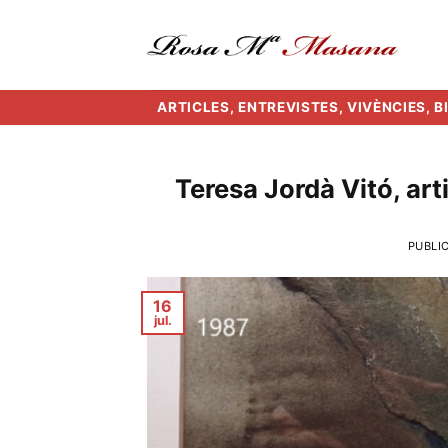
Skip
to
content
ARTICLES, ENTREVISTES, VIVÈNCIES, 
Teresa Jordà Vitó, arti
PUBLI
16
jul.