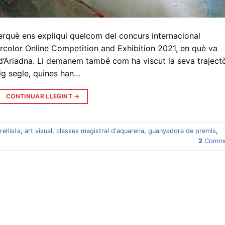
rquè ens expliqui quelcom del concurs internacional
tercolor Online Competition and Exhibition 2021, en què va
l d’Ariadna. Li demanem també com ha viscut la seva traject
mig segle, quines han…
CONTINUAR LLEGINT
→
el·lista
,
art visual
,
classes magistral d'aquarel·la
,
guanyadora de premis
,
2
Comme