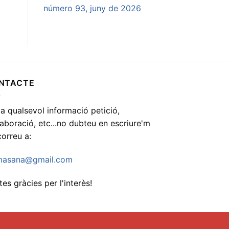
número 93, juny de 2026
NTACTE
 a qualsevol informació petició,
·laboració, etc...no dubteu en escriure'm
correu a:
asana@gmail.com
es gràcies per l'interès!