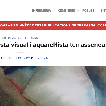
INFERMERIA
XEMENEIES
POBLES
EN
BIOGRAFIES, ANÈCDOTES I PUBLICACIONS DE TERRASSA, CO
ENTREVISTES
,
TERRASSA
sta visual i aquarel·lista terrassenca
CAT EL
16 JULIOL 2021
PER
ROSA Mª