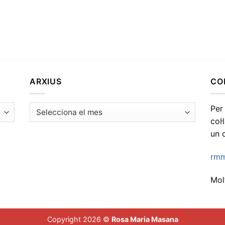
ARXIUS
CO
Arxius
Per
col
un 
rmm
Molt
Copyright 2026 ©
Rosa Maria Masana