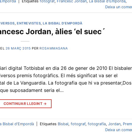
d'Empordà
|
Etiquetes
fotograf
,
Francesc Jordan
,
La Bisbal d'Empordà
,
Deixa un comen
IVERSOS
,
ENTREVISTES
,
LA BISBAL D'EMPORDÀ
ancesc Jordan, àlies ‘el suec´
 EL
26 MARÇ 2015
PER
ROSAMMASANA
iari digital Totbisbal en dia 26 de gener de 2010 El bisbale
ersos premis fotogràfics. El més significat va ser el
al de La Vanguardia. La fotografia que hi va presentar,Dos
n que suposadament seria el…
CONTINUAR LLEGINT
→
a Bisbal d'Empordà
|
Etiquetes
Bisbal
,
fotograf
,
fotografía
,
Jordan
,
Prem
Deixa un comen