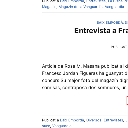
Publicat a
Baix Empordà
,
Entrevistes
,
La Bisbal 
Magacin
,
Magazin de la Vanguardia
,
Vanguardia
BAIX EMPORDÀ
,
D
Entrevista a Fr
PUBLICAT
Article de Rosa M. Masana publicat al d
Francesc Jordan Figueras ha guanyat div
concurs Su mejor foto del magazín digit
sonrisas, contraposa dos somriures, u
Publicat a
Baix Empordà
,
Diversos
,
Entrevistes
,
L
suec
,
Vanguardia