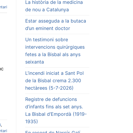
La història de la medicina
tari
de nou a Catalunya
Estar asseguda a la butaca
d’un eminent doctor
Un testimoni sobre
intervencions quirúrgiques
fetes a la Bisbal als anys
seixanta
nc
L’incendi iniciat a Sant Pol
de la Bisbal crema 2.300
hectàrees (5-7-2026)
Registre de defuncions
d’infants fins als set anys.
La Bisbal d’Empordà (1919-
1935)
i
,
tari
En record de Narcís Galí