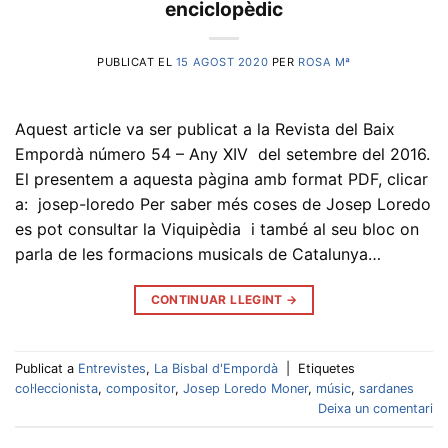
enciclopèdic
PUBLICAT EL
15 AGOST 2020
PER
ROSA Mª
Aquest article va ser publicat a la Revista del Baix
Empordà número 54 – Any XIV del setembre del 2016.
El presentem a aquesta pàgina amb format PDF, clicar
a: josep-loredo Per saber més coses de Josep Loredo
es pot consultar la Viquipèdia i també al seu bloc on
parla de les formacions musicals de Catalunya…
CONTINUAR LLEGINT
→
Publicat a
Entrevistes
,
La Bisbal d'Empordà
|
Etiquetes
col·leccionista
,
compositor
,
Josep Loredo Moner
,
músic
,
sardanes
Deixa un comentari