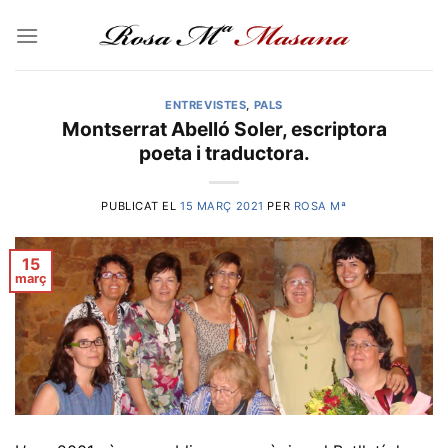
Skip
to
content
ENTREVISTES
,
PALS
Montserrat Abelló Soler, escriptora
poeta i traductora.
PUBLICAT EL
15 MARÇ 2021
PER
ROSA Mª
15
març