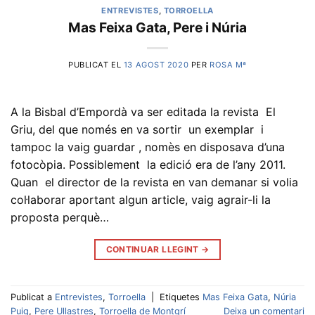
ENTREVISTES
,
TORROELLA
Mas Feixa Gata, Pere i Núria
PUBLICAT EL
13 AGOST 2020
PER
ROSA Mª
A la Bisbal d’Empordà va ser editada la revista El
Griu, del que només en va sortir un exemplar i
tampoc la vaig guardar , nomès en disposava d’una
fotocòpia. Possiblement la edició era de l’any 2011.
Quan el director de la revista en van demanar si volia
col·laborar aportant algun article, vaig agrair-li la
proposta perquè…
CONTINUAR LLEGINT
→
Publicat a
Entrevistes
,
Torroella
|
Etiquetes
Mas Feixa Gata
,
Núria
Puig
,
Pere Ullastres
,
Torroella de Montgrí
Deixa un comentari