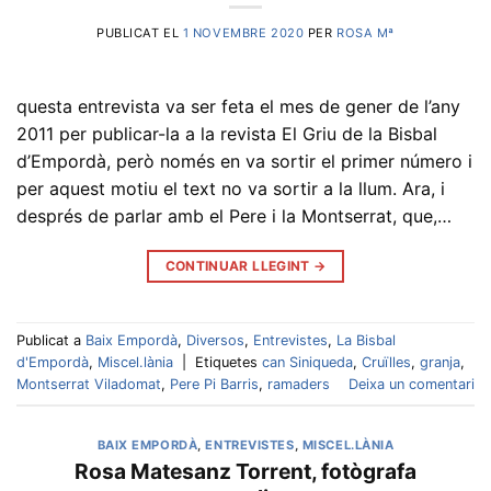
PUBLICAT EL
1 NOVEMBRE 2020
PER
ROSA Mª
questa entrevista va ser feta el mes de gener de l’any
2011 per publicar-la a la revista El Griu de la Bisbal
d’Empordà, però només en va sortir el primer número i
per aquest motiu el text no va sortir a la llum. Ara, i
després de parlar amb el Pere i la Montserrat, que,…
CONTINUAR LLEGINT
→
Publicat a
Baix Empordà
,
Diversos
,
Entrevistes
,
La Bisbal
d'Empordà
,
Miscel.lània
|
Etiquetes
can Siniqueda
,
Cruïlles
,
granja
,
Montserrat Viladomat
,
Pere Pi Barris
,
ramaders
Deixa un comentari
BAIX EMPORDÀ
,
ENTREVISTES
,
MISCEL.LÀNIA
Rosa Matesanz Torrent, fotògrafa