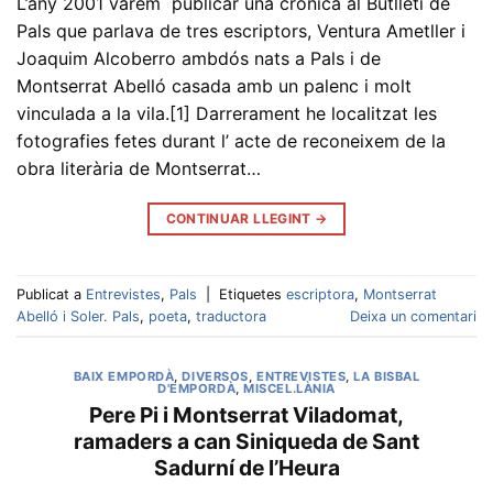
L’any 2001 vàrem publicar una crònica al Butlletí de
Pals que parlava de tres escriptors, Ventura Ametller i
Joaquim Alcoberro ambdós nats a Pals i de
Montserrat Abelló casada amb un palenc i molt
vinculada a la vila.[1] Darrerament he localitzat les
fotografies fetes durant l’ acte de reconeixem de la
obra literària de Montserrat…
CONTINUAR LLEGINT
→
Publicat a
Entrevistes
,
Pals
|
Etiquetes
escriptora
,
Montserrat
Abelló i Soler. Pals
,
poeta
,
traductora
Deixa un comentari
BAIX EMPORDÀ
,
DIVERSOS
,
ENTREVISTES
,
LA BISBAL
D'EMPORDÀ
,
MISCEL.LÀNIA
Pere Pi i Montserrat Viladomat,
ramaders a can Siniqueda de Sant
Sadurní de l’Heura