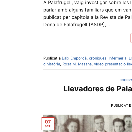
A Palafrugell, vaig investigar sobre les 
parlar amb alguns familiars que em van 
publicat per capítols a la Revista de Pal
Dona de Palafrugell (ASDP),…
Publicat a
Baix Empordà
,
cróniques
,
Infermeria
,
L
d'història
,
Rosa M. Masana
,
vídeo presentació ll
INFER
Llevadores de Pala
PUBLICAT 
07
set.