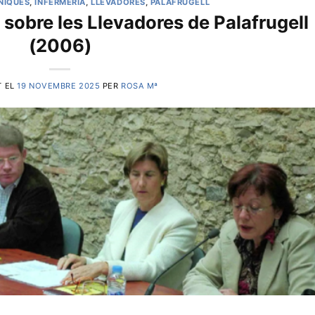
NIQUES
,
INFERMERIA
,
LLEVADORES
,
PALAFRUGELL
 sobre les Llevadores de Palafrugell
(2006)
T EL
19 NOVEMBRE 2025
PER
ROSA Mª