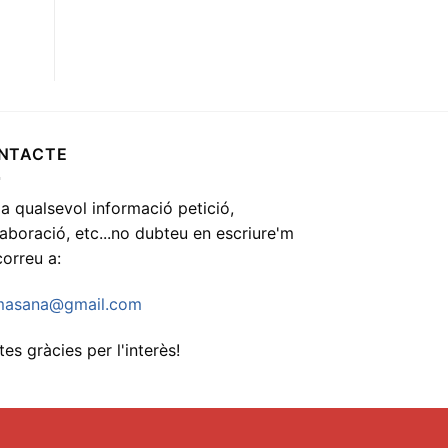
NTACTE
 a qualsevol informació petició,
·laboració, etc...no dubteu en escriure'm
correu a:
asana@gmail.com
es gràcies per l'interès!