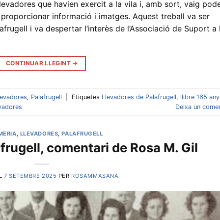
llevadores que havien exercit a la vila i, amb sort, vaig pod
proporcionar informació i imatges. Aquest treball va ser
afrugell i va despertar l’interès de l’Associació de Suport a 
CONTINUAR LLEGINT
→
levadores
,
Palafrugell
|
Etiquetes
Llevadores de Palafrugell
,
llibre 165 an
evadores
Deixa un comen
MERIA
,
LLEVADORES
,
PALAFRUGELL
frugell, comentari de Rosa M. Gil
EL
7 SETEMBRE 2025
PER
ROSAMMASANA