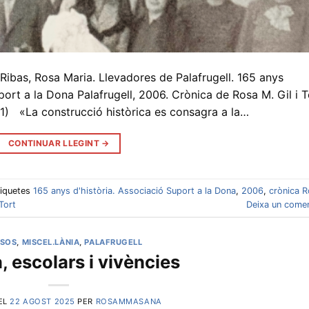
 Ribas, Rosa Maria. Llevadores de Palafrugell. 165 anys
la Dona Palafrugell, 2006. Crònica de Rosa M. Gil i T
(1) «La construcció històrica es consagra a la…
CONTINUAR LLEGINT
→
tiquetes
165 anys d'història. Associació Suport a la Dona
,
2006
,
crònica 
Tort
Deixa un comen
RSOS
,
MISCEL.LÀNIA
,
PALAFRUGELL
 escolars i vivències
 EL
22 AGOST 2025
PER
ROSAMMASANA