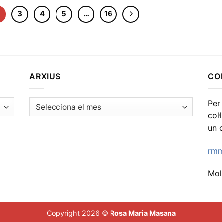
2
3
4
5
…
16
ARXIUS
CO
Arxius
Per
col
un 
rmm
Molt
Copyright 2026 ©
Rosa Maria Masana