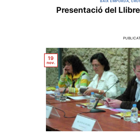
BAIX EMPORDÀ
,
CRÓ
Presentació del Llibre
PUBLICA
19
nov.