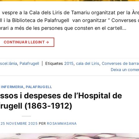
l vespre a la Cala dels Liris de Tamariu organitzat per la Àr
l i la Biblioteca de Palafrugell van organitzar “ Converses
rari a més de les persones que consten en el cartell…
CONTINUAR LLEGINT
→
scel.lània
,
Palafrugell
|
Etiquetes
2015
,
cala del Liris
,
Converses de barra
Deixa un comen
INFERMERIA
,
PALAFRUGELL
ssos i despeses de l’Hospital de
frugell (1863-1912)
L
25 NOVEMBRE 2025
PER
ROSAMMASANA