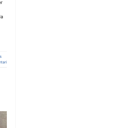
er
la
ys
tari