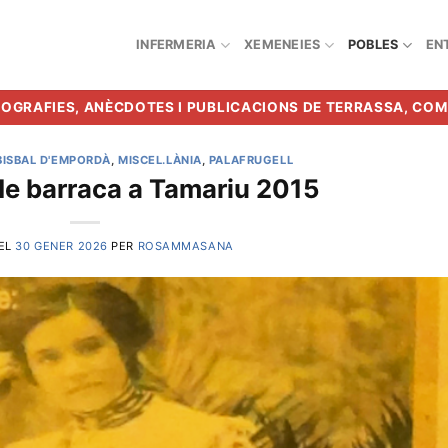
INFERMERIA
XEMENEIES
POBLES
EN
BIOGRAFIES, ANÈCDOTES I PUBLICACIONS DE TERRASSA, CO
BISBAL D'EMPORDÀ
,
MISCEL.LÀNIA
,
PALAFRUGELL
e barraca a Tamariu 2015
 EL
30 GENER 2026
PER
ROSAMMASANA