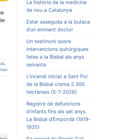
La història de la medicina
de nou a Catalunya
ea
 de
Estar asseguda a la butaca
d’un eminent doctor
Un testimoni sobre
intervencions quirúrgiques
fetes a la Bisbal als anys
ca
,
seixanta
tari
L’incendi iniciat a Sant Pol
de la Bisbal crema 2.300
hectàrees (5-7-2026)
Registre de defuncions
d’infants fins als set anys.
La Bisbal d’Empordà (1919-
1935)
En record de Narcís Galí