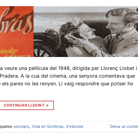
 a veure una pel·lícula del 1948, dirigida per Llorenç Llobet i
radera. A la cua del cinema, una senyora comentava que
e els pares no les renyen. Li vaig respondre que potser ho
CONTINUAR LLEGINT
→
iquetes
escolars
,
Vida en Sombras
,
Vivències
Deixa un comen