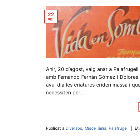
22
ag.
Ahir, 20 d’agost, vaig anar a Palafrugell
amb Fernando Fernán Gómez i Dolores P
avui dia les criatures criden massa i qu
necessiten per…
Publicat a
Diversos
,
Miscel.lània
,
Palafrugell
|
Et