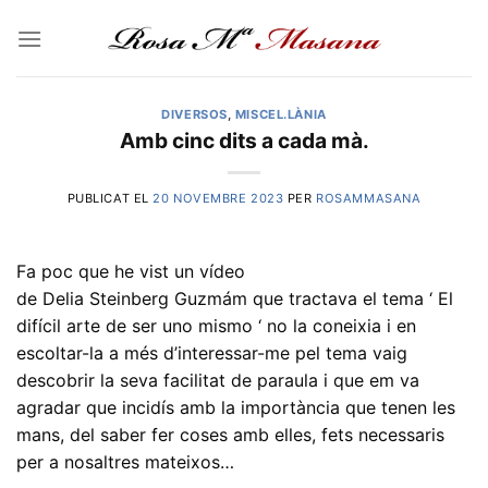
Skip
to
content
DIVERSOS
,
MISCEL.LÀNIA
Amb cinc dits a cada mà.
PUBLICAT EL
20 NOVEMBRE 2023
PER
ROSAMMASANA
Fa poc que he vist un vídeo
de Delia Steinberg Guzmám que tractava el tema ‘ El
difícil arte de ser uno mismo ‘ no la coneixia i en
escoltar-la a més d’interessar-me pel tema vaig
descobrir la seva facilitat de paraula i que em va
agradar que incidís amb la importància que tenen les
mans, del saber fer coses amb elles, fets necessaris
per a nosaltres mateixos…