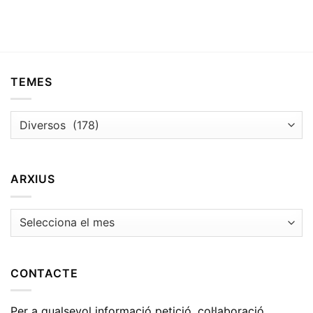
TEMES
Temes
ARXIUS
Arxius
CONTACTE
Per a qualsevol informació petició, col·laboració,