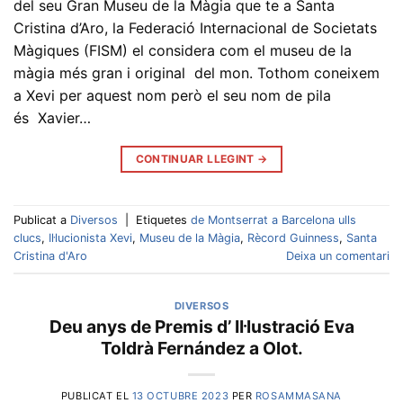
del seu Gran Museu de la Màgia que te a Santa
Cristina d’Aro, la Federació Internacional de Societats
Màgiques (FISM) el considera com el museu de la
màgia més gran i original del mon. Tothom coneixem
a Xevi per aquest nom però el seu nom de pila
és Xavier…
CONTINUAR LLEGINT
→
Publicat a
Diversos
|
Etiquetes
de Montserrat a Barcelona ulls
clucs
,
Il·lucionista Xevi
,
Museu de la Màgia
,
Rècord Guinness
,
Santa
Cristina d'Aro
Deixa un comentari
DIVERSOS
Deu anys de Premis d’ Il·lustració Eva
Toldrà Fernández a Olot.
PUBLICAT EL
13 OCTUBRE 2023
PER
ROSAMMASANA