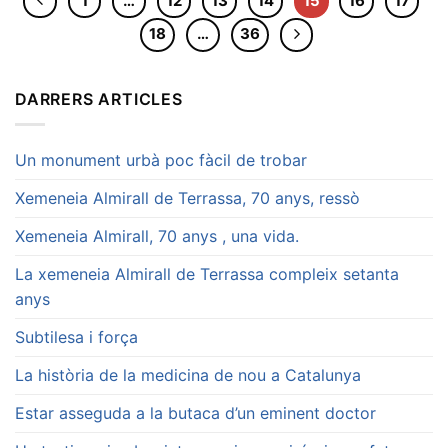
1
…
12
13
14
15
16
17
18
…
36
DARRERS ARTICLES
Un monument urbà poc fàcil de trobar
Xemeneia Almirall de Terrassa, 70 anys, ressò
Xemeneia Almirall, 70 anys , una vida.
La xemeneia Almirall de Terrassa compleix setanta
anys
Subtilesa i força
La història de la medicina de nou a Catalunya
Estar asseguda a la butaca d’un eminent doctor