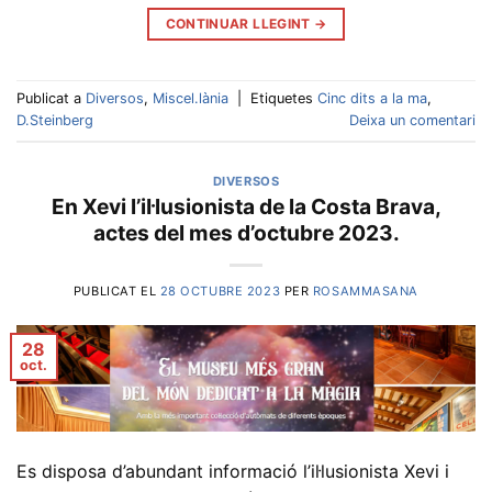
CONTINUAR LLEGINT
→
Publicat a
Diversos
,
Miscel.lània
|
Etiquetes
Cinc dits a la ma
,
D.Steinberg
Deixa un comentari
DIVERSOS
En Xevi l’il·lusionista de la Costa Brava,
actes del mes d’octubre 2023.
PUBLICAT EL
28 OCTUBRE 2023
PER
ROSAMMASANA
28
oct.
Es disposa d’abundant informació l’il·lusionista Xevi i