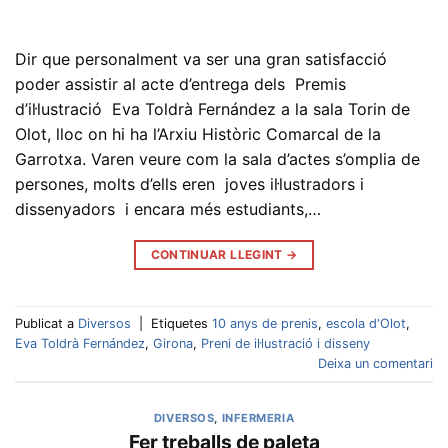
Dir que personalment va ser una gran satisfacció
poder assistir al acte d’entrega dels Premis
d’il·lustració Eva Toldrà Fernández a la sala Torin de
Olot, lloc on hi ha l’Arxiu Històric Comarcal de la
Garrotxa. Varen veure com la sala d’actes s’omplia de
persones, molts d’ells eren joves il·lustradors i
dissenyadors i encara més estudiants,…
CONTINUAR LLEGINT
→
Publicat a
Diversos
|
Etiquetes
10 anys de prenis
,
escola d'Olot
,
Eva Toldrà Fernández
,
Girona
,
Preni de il·lustració i disseny
Deixa un comentari
DIVERSOS
,
INFERMERIA
Fer treballs de paleta