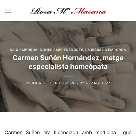
Skip
to
content
BAIX EMPORDÀ
,
DONES EMPRENEDORES
,
LA BISBAL D'EMPORDÀ
Carmen Suñén Hernández, metge
especialista homeòpata
PUBLICAT EL
15 NOVEMBRE 2021
PER
ROSA Mª
Carmen Suñén era llicenciada amb medicina que