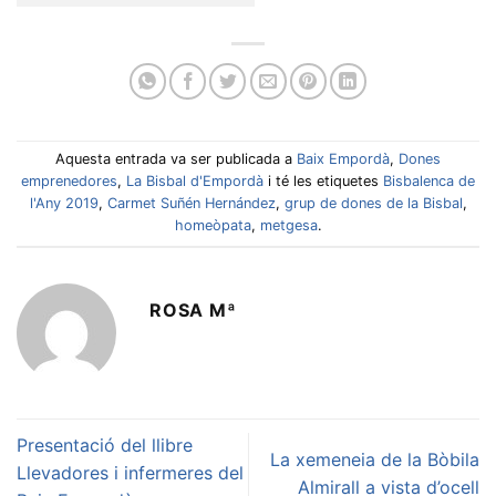
Aquesta entrada va ser publicada a
Baix Empordà
,
Dones
emprenedores
,
La Bisbal d'Empordà
i té les etiquetes
Bisbalenca de
l'Any 2019
,
Carmet Suñén Hernández
,
grup de dones de la Bisbal
,
homeòpata
,
metgesa
.
ROSA Mª
Presentació del llibre
La xemeneia de la Bòbila
Llevadores i infermeres del
Almirall a vista d’ocell