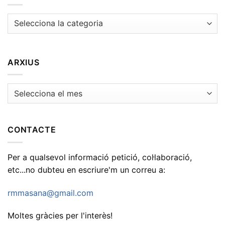
Temes
ARXIUS
Arxius
CONTACTE
Per a qualsevol informació petició, col·laboració,
etc...no dubteu en escriure'm un correu a:
rmmasana@gmail.com
Moltes gràcies per l'interès!