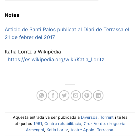
Notes
Article de Santi Palos publicat al Diari de Terrassa el
21 de febrer del 2017
Katia Loritz a Wikipèdia
https://es.wikipedia.org/wiki/Katia_Loritz
Aquesta entrada va ser publicada a
Diversos
,
Torrent
i té les
etiquetes
1961
,
Centre rehabilitació
,
Cruz Verde
,
drogueria
Armengol
,
Katia Loritz
,
teatre Apolo
,
Terrassa
.