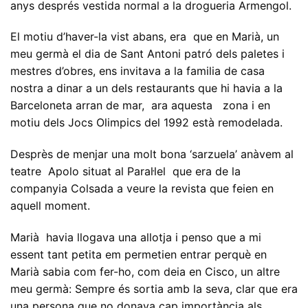
anys després vestida normal a la drogueria Armengol.
El motiu d’haver-la vist abans, era que en Marià, un
meu germà el dia de Sant Antoni patró dels paletes i
mestres d’obres, ens invitava a la familia de casa
nostra a dinar a un dels restaurants que hi havia a la
Barceloneta arran de mar, ara aquesta zona i en
motiu dels Jocs Olimpics del 1992 està remodelada.
Desprès de menjar una molt bona ‘sarzuela’ anàvem al
teatre Apolo situat al Paral·lel que era de la
companyia Colsada a veure la revista que feien en
aquell moment.
Marià havia llogava una allotja i penso que a mi
essent tant petita em permetien entrar perquè en
Marià sabia com fer-ho, com deia en Cisco, un altre
meu germà: Sempre és sortia amb la seva, clar que era
una persona que no donava cap importància als