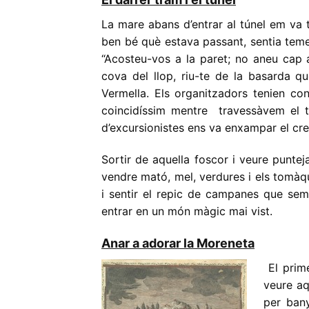
La mare abans d’entrar al túnel em va t
ben bé què estava passant, sentia tem
“Acosteu-vos a la paret; no aneu cap 
cova del llop, riu-te de la basarda q
Vermella. Els organitzadors tenien con
coincidíssim mentre travessàvem el 
d’excursionistes ens va enxampar el cre
Sortir de aquella foscor i veure punte
vendre mató, mel, verdures i els tomàqu
i sentir el repic de campanes que sem
entrar en un món màgic mai vist.
Anar a adorar la Moreneta
El prime
veure aq
per ban