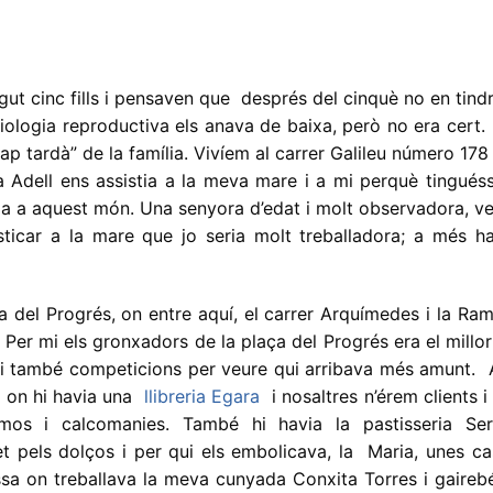
ngut cinc fills i pensaven que després del cinquè no en tind
ologia reproductiva els anava de baixa, però no era cert.
nap tardà” de la família. Vivíem al carrer Galileu número 178 
 Adell ens assistia a la meva mare i a mi perquè tinguéss
a a aquest món. Una senyora d’edat i molt observadora, ve
ticar a la mare que jo seria molt treballadora; a més ha
a del Progrés, on entre aquí, el carrer Arquímedes i la Ra
 Per mi els gronxadors de la plaça del Progrés era el millo
 i també competicions per veure qui arribava més amunt. A
, on hi havia una
llibreria Egara
i nosaltres n’érem clients 
os i calcomanies. També hi havia la pastisseria Ser
t pels dolços i per qui els embolicava, la Maria, unes ca
sa on treballava la meva cunyada Conxita Torres i gairebé