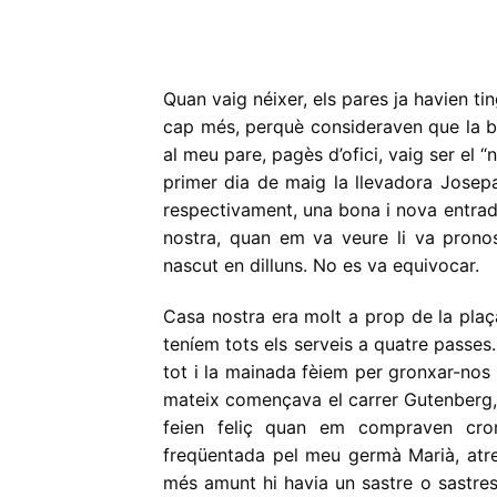
Quan vaig néixer, els pares ja havien ti
cap més, perquè consideraven que la bi
al meu pare, pagès d’ofici, vaig ser el “
primer dia de maig la llevadora Josepa
respectivament, una bona i nova entrad
nostra, quan em va veure li va pronos
nascut en dilluns. No es va equivocar.
Casa nostra era molt a prop de la plaç
teníem tots els serveis a quatre passes.
tot i la mainada fèiem per gronxar-nos
mateix començava el carrer Gutenberg
feien feliç quan em compraven crom
freqüentada pel meu germà Marià, atre
més amunt hi havia un sastre o sastres