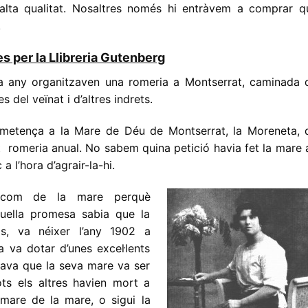
’alta qualitat. Nosaltres només hi entràvem a comprar q
.
s per la Llibreria Gutenberg
ada any organitzaven una romeria a Montserrat, caminada 
 del veïnat i d’altres indrets.
ometença a la Mare de Déu de Montserrat, la Moreneta, 
 romeria anual. No sabem quina petició havia fet la mare 
 l’hora d’agrair-la-hi.
elcom de la mare perquè
uella promesa sabia que la
s, va néixer l’any 1902 a
a va dotar d’unes excel·lents
icava que la seva mare va ser
ots els altres havien mort a
mare de la mare, o sigui la