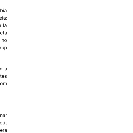
abia
ia:
 la
eta
e no
rup
en a
ctes
com
nar
etit
era