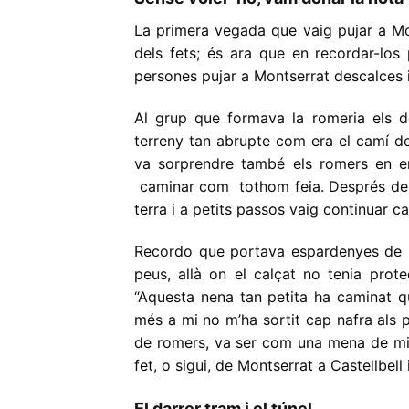
La primera vegada que vaig pujar a Mon
dels fets; és ara que en recordar-los 
persones pujar a Montserrat descalces i
Al grup que formava la romeria els d
terreny tan abrupte com era el camí del
va sorprendre també els romers en e
caminar com tothom feia. Després de m
terra i a petits passos vaig continuar c
Recordo que portava espardenyes de p
peus, allà on el calçat no tenia prot
“Aquesta nena tan petita ha caminat qua
més a mi no m’ha sortit cap nafra als p
de romers, va ser com una mena de mir
fet, o sigui, de Montserrat a Castellbell
El darrer tram i el túnel