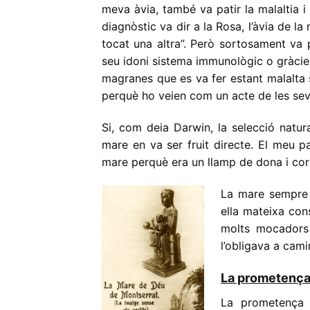
meva àvia, també va patir la malaltia i
diagnòstic va dir a la Rosa, l’àvia de la
tocat una altra”. Però sortosament va p
seu idoni sistema immunològic o gràcies
magranes que es va fer estant malalta 
perquè ho veien com un acte de les sev
Si, com deia Darwin, la selecció natura
mare en va ser fruit directe. El meu 
mare perquè era un llamp de dona i corr
La mare sempre 
ella mateixa con
molts mocadors 
l’obligava a camin
La prometenç
La prometença 