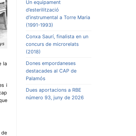
Un equipament
d’esterilització
d’instrumental a Torre Maria
(1991-1993)
Conxa Saurí, finalista en un
concurs de microrelats
nys
(2018)
Dones empordaneses
 la
destacades al CAP de
Palamós
s i
Dues aportacions a RBE
cap
número 93, juny de 2026
que
 de