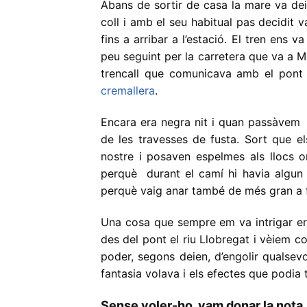
Abans de sortir de casa la mare va dei
coll i amb el seu habitual pas decidit 
fins a arribar a l’estació. El tren ens v
peu seguint per la carretera que va a M
trencall que comunicava amb el pont q
cremallera
.
Encara era negra nit i quan passàvem p
de les travesses de fusta. Sort que e
nostre i posaven espelmes als llocs on
perquè durant el camí hi havia algun 
perquè vaig anar també de més gran a f
Una cosa que sempre em va intrigar er
des del pont el riu Llobregat i vèiem co
poder, segons deien, d’engolir qualsev
fantasia volava i els efectes que podia t
Sense voler-ho, vam donar la nota