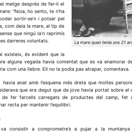
 el metge després de fer-li el
 mare: “Noia, ho sento, te n’ha
oder sortir-se’n i potser pel
, com deia la mare, al tip de
sense que ningú la’n reprimís
es darreres voluntats.
La mare quan tenia uns 21 a
l existeix, és evident que la
pare alguna vegada havia comentat que es va enamorar de
ia com una llebre. Ell no la podia pas atrapar, comentava.
havia anat amb l’esquena més dreta que moltes persone
siderava que era degut que de jove havia portat sobre el 
de fer farcells carregats de productes del camp, fet 
ar recta per mantenir l’equilibri.
a
va consistir a comprometre’s a pujar a la muntanya