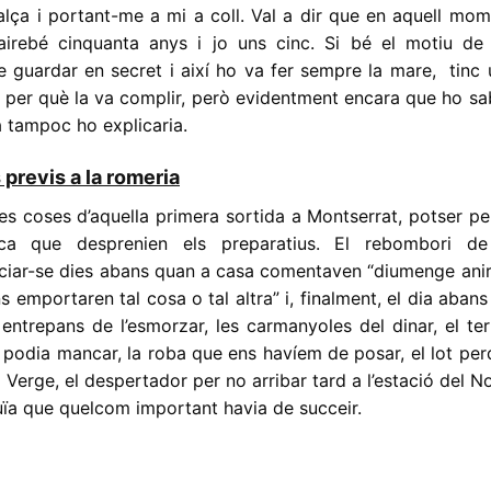
lça i portant-me a mi a coll. Val a dir que en aquell mom
airebé cinquanta anys i jo uns cinc. Si bé el motiu de 
 guardar en secret i així ho va fer sempre la mare, tinc 
de per què la va complir, però evidentment encara que ho s
 tampoc ho explicaria.
 previs a la romeria
s coses d’aquella primera sortida a Montserrat, potser pe
ica que desprenien els preparatius. El rebombori de
iciar-se dies abans quan a casa comentaven “diumenge ani
s emportaren tal cosa o tal altra” i, finalment, el dia abans
 entrepans de l’esmorzar, les carmanyoles del dinar, el t
 podia mancar, la roba que ens havíem de posar, el lot pe
a Verge, el despertador per no arribar tard a l’estació del N
tuïa que quelcom important havia de succeir.