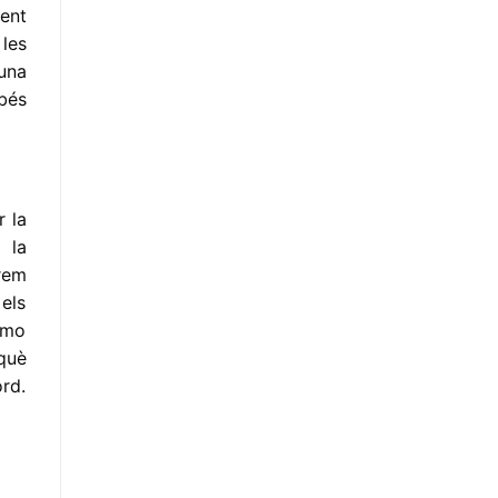
ent
les
una
abés
r la
 la
rem
 els
ermo
rquè
ord.