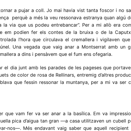
ornar a pujar a coll. Jo mai havia vist tanta foscor i no s
ença perquè a més la veu ressonava estranya quan algú de
a la via que us podeu entrebancar”. Per a mi allò era com
ue em podien fer els contes de la bruixa o de la Caputx
trolada l’hora que circulava el cremallera i vigilaven qu
túnel. Una vegada que vaig anar a Montserrat amb un g
mallera a dins i pensàvem que el fum ens ofegaria.
jar el dia junt amb les parades de les pageses que portav
ets de color de rosa de Rellinars, entremig d’altres produ
blava que fessin ressonar la muntanya, per a mi va ser 
r que vam fer va ser anar a la basílica. Em va impressio
uella pica d’aigua tan gran —a casa utilitzaven un cubell p
yar-nos—. Més endavant vaig saber que aquell recipient 