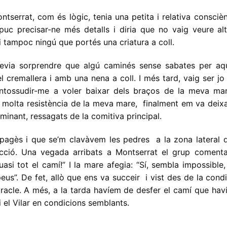
tserrat, com és lògic, tenia una petita i relativa consciè
puc precisar-ne més detalls i diria que no vaig veure alt
 tampoc ningú que portés una criatura a coll.
evia sorprendre que algú caminés sense sabates per aqu
 cremallera i amb una nena a coll. I més tard, vaig ser jo
ntossudir-me a voler baixar dels braços de la meva mar
olta resistència de la meva mare, finalment em va deixa
aminant, ressagats de la comitiva principal.
agès i que se’m clavàvem les pedres a la zona lateral d
ecció. Una vegada arribats a Montserrat el grup comenta
si tot el camí!” I la mare afegia: “Sí, sembla impossible,
eus”. De fet, allò que ens va succeir i vist des de la cond
acle. A més, a la tarda havíem de desfer el camí que hav
 i el Vilar en condicions semblants.