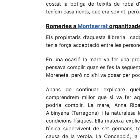
costat la botiga de teixits de roba d
teníem casaments, que era sovint, però
Romeries a
Montserrat
organitzade
Els propietaris d’aquesta llibreria c
tenia força acceptació entre les persones
En una ocasió la mare va fer una pr
pensava complir quan es fes la següent
Moreneta, però no s’hi va posar per poc a
Abans de continuar explicaré qu
comprendrem millor que si va fer aq
podria complir. La mare, Anna Riba
Albinyana (Tarragona) i la naturalesa l
condicions físiques. Ella mateixa expl
l’única supervivent de set germans; t
causa de la verola. La Concepció, la 