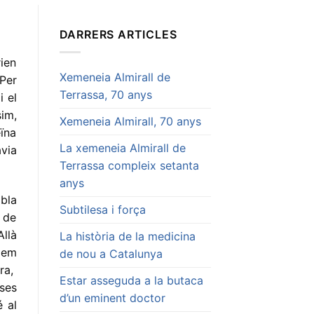
DARRERS ARTICLES
rien
Xemeneia Almirall de
 Per
Terrassa, 70 anys
i el
im,
Xemeneia Almirall, 70 anys
ïna
La xemeneia Almirall de
via
Terrassa compleix setanta
anys
mbla
Subtilesa i força
r de
llà
La història de la medicina
i em
de nou a Catalunya
ra,
Estar asseguda a la butaca
ses
d’un eminent doctor
 al