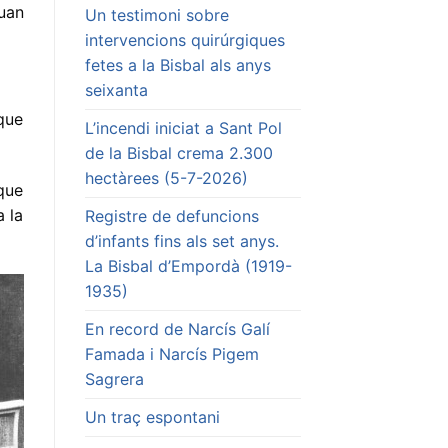
uan
Un testimoni sobre
intervencions quirúrgiques
fetes a la Bisbal als anys
seixanta
que
L’incendi iniciat a Sant Pol
de la Bisbal crema 2.300
hectàrees (5-7-2026)
que
a la
Registre de defuncions
d’infants fins als set anys.
La Bisbal d’Empordà (1919-
1935)
En record de Narcís Galí
Famada i Narcís Pigem
Sagrera
Un traç espontani