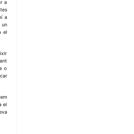
r a
ntes
mí a
a un
 el
ixir
ant
a o
car
vem
a el
eva