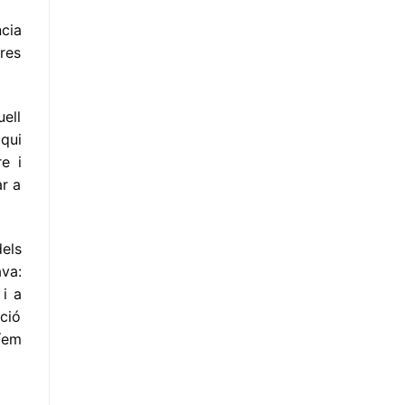
ncia
res
ell
 qui
e i
r a
els
va:
 i a
ició
íem