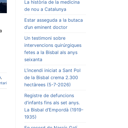
La història de la medicina
de nou a Catalunya
Estar asseguda a la butaca
d’un eminent doctor
a
Un testimoni sobre
intervencions quirúrgiques
fetes a la Bisbal als anys
seixanta
L’incendi iniciat a Sant Pol
de la Bisbal crema 2.300
a
,
tari
hectàrees (5-7-2026)
Registre de defuncions
d’infants fins als set anys.
La Bisbal d’Empordà (1919-
1935)
En record de Narcís Galí