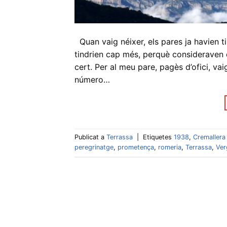
Quan vaig néixer, els pares ja havien t
tindrien cap més, perquè consideraven q
cert. Per al meu pare, pagès d’ofici, vaig
número…
Publicat a
Terrassa
|
Etiquetes
1938
,
Cremallera
peregrinatge
,
prometença
,
romeria
,
Terrassa
,
Ver