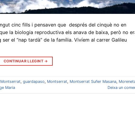
ingut cinc fills i pensaven que després del cinquè no en
ue la biologia reproductiva els anava de baixa, però no er
 ser el “nap tardà” de la família. Vivíem al carrer Galileu
CONTINUAR LLEGINT
→
 Montserrat
,
guardapaso
,
Montserrat
,
Montserrat Suñer Masana
,
Morenet
ge Maria
Deixa un comen