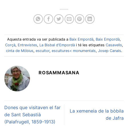
Aquesta entrada va ser publicada a
Baix Empordà
,
Baix Empordà
,
Corçà
,
Entrevistes
,
La Bisbal d'Empordà
i té les etiquetes
Casavells
,
cinta de Möbius
,
escultor
,
escultures< monumentals
,
Josep Canals
.
ROSAMMASANA
Dones que visitaven el far
La xemeneia de la bòbila
de Sant Sebastià
de Jafra
(Palafrugell, 1859-1913)