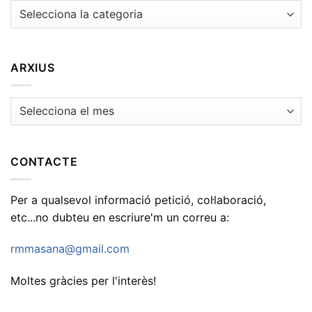
Temes
ARXIUS
Arxius
CONTACTE
Per a qualsevol informació petició, col·laboració,
etc...no dubteu en escriure'm un correu a:
rmmasana@gmail.com
Moltes gràcies per l'interès!