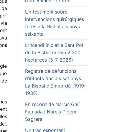
d’un eminent doctor
que
t de
Un testimoni sobre
per
intervencions quirúrgiques
avia
fetes a la Bisbal als anys
ent
seixanta
tava
L’incendi iniciat a Sant Pol
ons
de la Bisbal crema 2.300
hectàrees (5-7-2026)
egle
Registre de defuncions
 que
d’infants fins als set anys.
 de
La Bisbal d’Empordà (1919-
1935)
nes
En record de Narcís Galí
ient
Famada i Narcís Pigem
les
Sagrera
e”.
Un traç espontani
ser