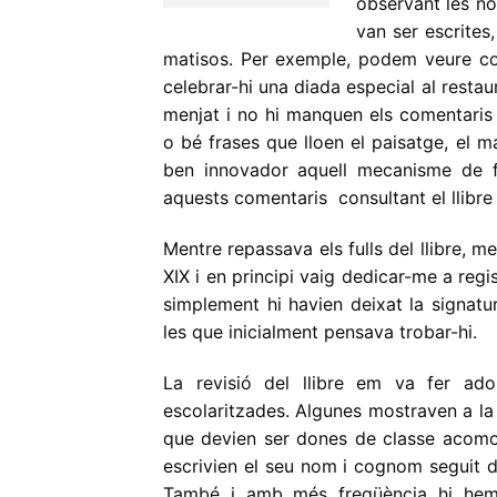
observant les no
van ser escrites
matisos. Per exemple, podem veure com 
celebrar-hi una diada especial al restau
menjat i no hi manquen els comentaris 
o bé frases que lloen el paisatge, el mar
ben innovador aquell mecanisme de f
aquests comentaris consultant el llibr
Mentre repassava els fulls del llibre, 
XIX i en principi vaig dedicar-me a reg
simplement hi havien deixat la signatu
les que inicialment pensava trobar-hi.
La revisió del llibre em va fer ad
escolaritzades. Algunes mostraven a la 
que devien ser dones de classe acomod
escrivien el seu nom i cognom seguit d
També i amb més freqüència hi hem v