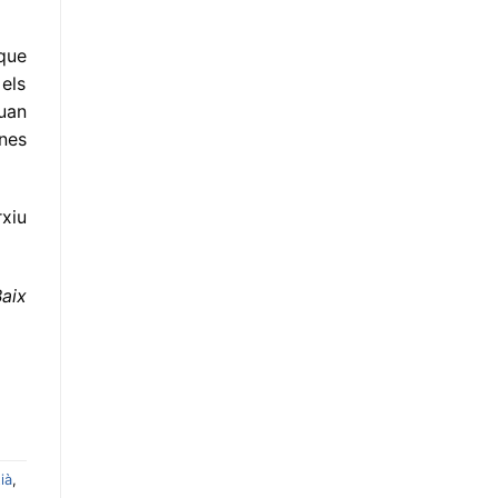
 que
els
uan
ones
rxiu
aix
ià
,