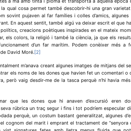
tes a mà amb tinta i ploma et transporta a aquella època 
, la qual cosa permet també descobrir-hi una gran varieta
sovint pujaven al far famílies i colles d’amics, algunes 
rant. En aquest sentit, també algú va deixar escrit el que h
polítics, creacions poètiques inspirades en el mateix mom
, els colors, la religió i també la ciència, ja que els resul
uncionament d’un far marítim. Podem conèixer més a f
e de David Moré.
[2]
mentalment m’anava creant algunes imatges de mitjans del s
istrar els noms de les dones que havien fet un comentari o
ra, però vaig desdir-me de la tasca perquè n’hi havia més
onar que les dones que hi anaven d’excursió eren do
seva rúbrica un traç segur i fins i tot podríem especular d
ada perquè, un costum bastant generalitzat, algunes d’el
el cognom del marit i emprant el tractament de “senyora d
ist signatures fetes amb lletra menys fluida que pot