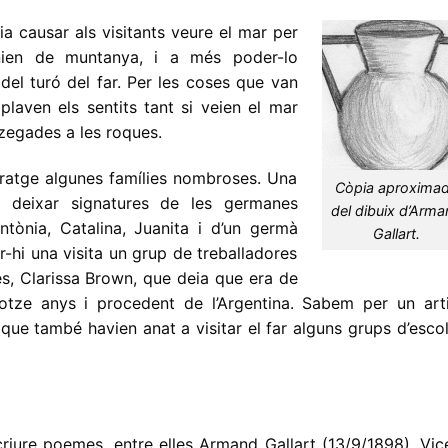
ia causar als visitants veure el mar per
nien de muntanya, i a més poder-lo
del turó del far. Per les coses que van
plaven els sentits tant si veien el mar
zegades a les roques.
aratge algunes famílies nombroses. Una
Còpia aproxima
a deixar signatures de les germanes
del dibuix d’Arm
tònia, Catalina, Juanita i d’un germà
Gallart.
-hi una visita un grup de treballadores
es, Clarissa Brown, que deia que era de
otze anys i procedent de l’Argentina. Sabem per un arti
que també havien anat a visitar el far alguns grups d’esco
riure poemes, entre elles Armand Gallart (13/9/1898), Vic