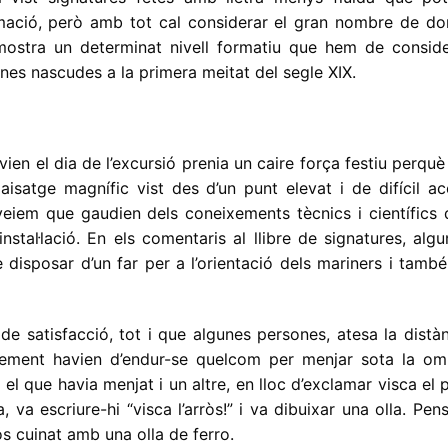
ació, però amb tot cal considerar el gran nombre de do
 mostra un determinat nivell formatiu que hem de conside
nes nascudes a la primera meitat del segle XIX.
ien el dia de l’excursió prenia un caire força festiu perquè
paisatge magnífic vist des d’un punt elevat i de difícil a
veiem que gaudien dels coneixements tècnics i científics 
nstal·lació. En els comentaris al llibre de signatures, alg
disposar d’un far per a l’orientació dels mariners i tamb
de satisfacció, tot i que algunes persones, atesa la distà
blement havien d’endur-se quelcom per menjar sota la om
 el que havia menjat i un altre, en lloc d’exclamar visca el 
, va escriure-hi “visca l’arròs!” i va dibuixar una olla. Pe
s cuinat amb una olla de ferro.