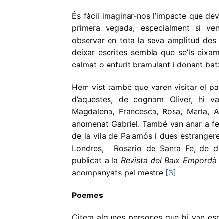
És fàcil imaginar-nos l’impacte que dev
primera vegada, especialment si ve
observar en tota la seva amplitud des 
deixar escrites sembla que se’ls eixam
calmat o enfurit bramulant i donant bat
Hem vist també que varen visitar el p
d’aquestes, de cognom Oliver, hi v
Magdalena, Francesca, Rosa, Maria, An
anomenat Gabriel. També van anar a fer
de la vila de Palamós i dues estranger
Londres, i Rosario de Santa Fe, de d
publicat a la
Revista del Baix Empordà
acompanyats pel mestre.
[3]
Poemes
Citem algunes persones que hi van esc