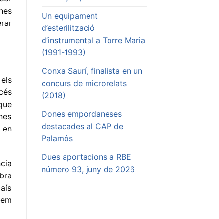
nes
Un equipament
rar
d’esterilització
d’instrumental a Torre Maria
(1991-1993)
Conxa Saurí, finalista en un
 els
concurs de microrelats
ccés
(2018)
que
Dones empordaneses
unes
destacades al CAP de
é en
Palamós
Dues aportacions a RBE
ncia
número 93, juny de 2026
bra
país
nsem