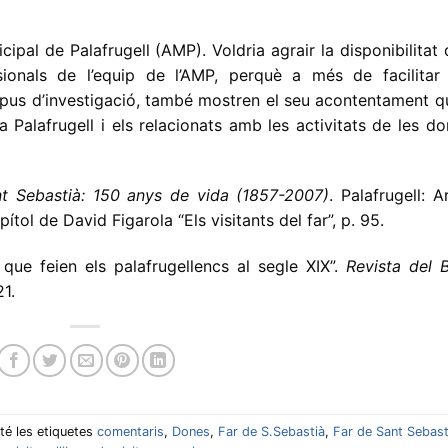
pal de Palafrugell (AMP). Voldria agrair la disponibilitat
ionals de l’equip de l’AMP, perquè a més de facilitar 
pus d’investigació, també mostren el seu acontentament q
a Palafrugell i els relacionats amb les activitats de les d
nt Sebastià: 150 anys de vida (1857-2007)
. Palafrugell: A
tol de David Figarola “Els visitants del far”, p. 95.
que feien els palafrugellencs al segle XIX”.
Revista del B
21.
 té les etiquetes
comentaris
,
Dones
,
Far de S.Sebastià
,
Far de Sant Sebast