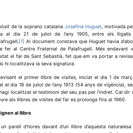
pòsit de la soprano catalana
Josefina Huguet
, motivada pe
a el dia 21 de juliol de l’any 1905, entre els lligalls
afrugell.
[1]
Al document constava que Huguet havia d’abo
 fer al Centre Fraternal de Palafrugell. Més endavant v
tat el far de Sant Sebastià, fet que em va portar a revisa
si hi localitzava la seva signatura.
visant el primer llibre de visites, iniciat el dia 1 de mar
at el dia 18 de juliol de l’any 1913 (54 anys de vigència), s
gi localitzat el testimoni del seu pas per l’indret. Cal dir
iure als llibres de visites del far es prolonga fins al 1960.
gnen al llibre
 un parell d’hores davant d’un llibre d’aquesta naturalesa