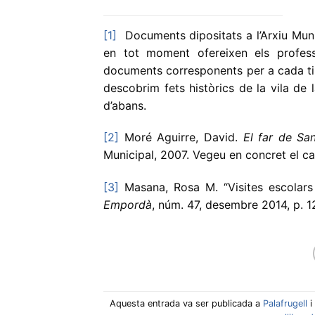
[1]
Documents dipositats a l’Arxiu Munici
en tot moment ofereixen els profess
documents corresponents per a cada ti
descobrim fets històrics de la vila de l
d’abans.
[2]
Moré Aguirre, David.
El far de Sa
Municipal, 2007. Vegeu en concret el capí
[3]
Masana, Rosa M. “Visites escolars 
Empordà
, núm. 47, desembre 2014, p. 1
Aquesta entrada va ser publicada a
Palafrugell
i