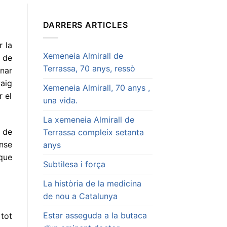
DARRERS ARTICLES
r la
Xemeneia Almirall de
 de
Terrassa, 70 anys, ressò
nar
aig
Xemeneia Almirall, 70 anys ,
r el
una vida.
La xemeneia Almirall de
ç de
Terrassa compleix setanta
ense
anys
 que
Subtilesa i força
La història de la medicina
de nou a Catalunya
Estar asseguda a la butaca
 tot