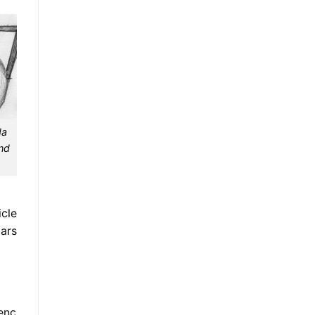
da
and
cle
lars
enç