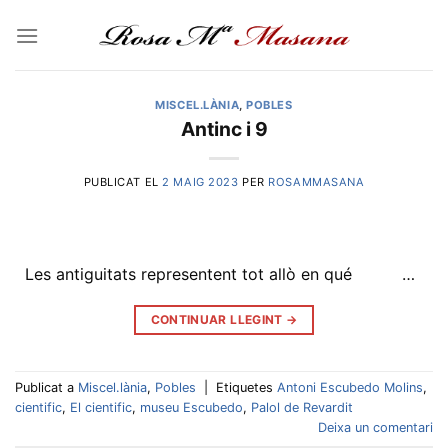
Skip
to
content
MISCEL.LÀNIA
,
POBLES
Antinc i 9
PUBLICAT EL
2 MAIG 2023
PER
ROSAMMASANA
Les antiguitats representent tot allò en qué …
CONTINUAR LLEGINT
→
Publicat a
Miscel.lània
,
Pobles
|
Etiquetes
Antoni Escubedo Molins
,
cientific
,
El cientific
,
museu Escubedo
,
Palol de Revardit
Deixa un comentari