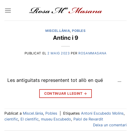
Skip
to
content
MISCEL.LÀNIA
,
POBLES
Antinc i 9
PUBLICAT EL
2 MAIG 2023
PER
ROSAMMASANA
Les antiguitats representent tot allò en qué …
CONTINUAR LLEGINT
→
Publicat a
Miscel.lània
,
Pobles
|
Etiquetes
Antoni Escubedo Molins
,
cientific
,
El cientific
,
museu Escubedo
,
Palol de Revardit
Deixa un comentari