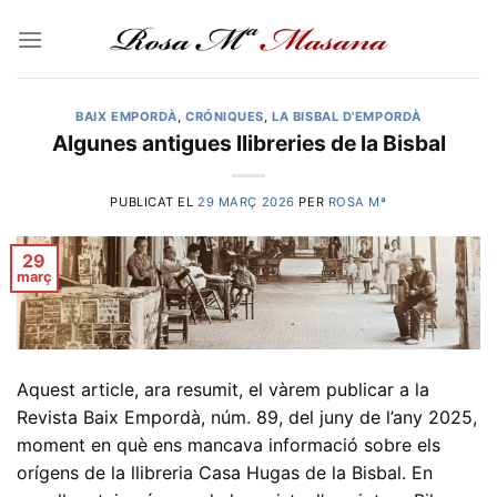
Skip
to
content
BAIX EMPORDÀ
,
CRÓNIQUES
,
LA BISBAL D'EMPORDÀ
Algunes antigues llibreries de la Bisbal
PUBLICAT EL
29 MARÇ 2026
PER
ROSA Mª
29
març
Aquest article, ara resumit, el vàrem publicar a la
Revista Baix Empordà, núm. 89, del juny de l’any 2025,
moment en què ens mancava informació sobre els
orígens de la llibreria Casa Hugas de la Bisbal. En