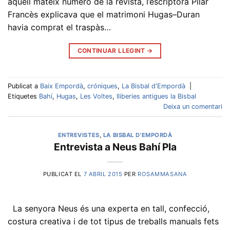
aquell mateix número de la revista, l’escriptora Pilar
Francès explicava que el matrimoni Hugas–Duran
havia comprat el traspàs…
CONTINUAR LLEGINT
→
Publicat a
Baix Empordà
,
cróniques
,
La Bisbal d'Empordà
|
Etiquetes
Bahí
,
Hugas
,
Les Voltes
,
lliberies antigues la Bisbal
Deixa un comentari
ENTREVISTES
,
LA BISBAL D'EMPORDÀ
Entrevista a Neus Bahí Pla
PUBLICAT EL
7 ABRIL 2015
PER
ROSAMMASANA
La senyora Neus és una experta en tall, confecció,
costura creativa i de tot tipus de treballs manuals fets