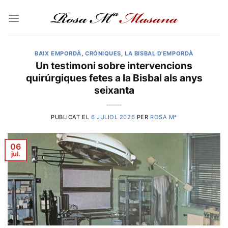
Skip
to
content
BAIX EMPORDÀ
,
CRÓNIQUES
,
LA BISBAL D'EMPORDÀ
Un testimoni sobre intervencions
quirúrgiques fetes a la Bisbal als anys
seixanta
PUBLICAT EL
6 JULIOL 2026
PER
ROSA Mª
06
jul.