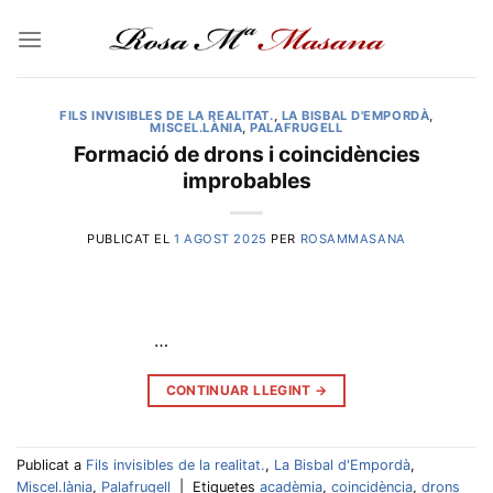
Skip
to
content
FILS INVISIBLES DE LA REALITAT.
,
LA BISBAL D'EMPORDÀ
,
MISCEL.LÀNIA
,
PALAFRUGELL
Formació de drons i coincidències
improbables
PUBLICAT EL
1 AGOST 2025
PER
ROSAMMASANA
…
CONTINUAR LLEGINT
→
Publicat a
Fils invisibles de la realitat.
,
La Bisbal d'Empordà
,
Miscel.lània
,
Palafrugell
|
Etiquetes
acadèmia
,
coincidència
,
drons