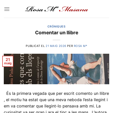
Skip
to
content
CRÓNIQUES
Comentar un llibre
PUBLICAT EL
21 MAIG 2026
PER
ROSA Mª
21
maig
És la primera vegada que per escrit comento un llibre
, el motiu ha estat que una meva neboda l’esta llegint i
em va comentar que llegint-lo pensava amb mi. La
curiositat va ser gran i ara el tinc a les mans . L’autora