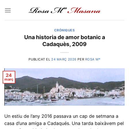
Skip
to
content
CRÓNIQUES
Una historia de amor botanic a
Cadaquès, 2009
PUBLICAT EL
24 MARÇ 2026
PER
ROSA Mª
24
març
Un estiu de l’any 2016 passava un cap de setmana a
casa d’una amiga a Cadaqués. Una tarda baixàvem pel