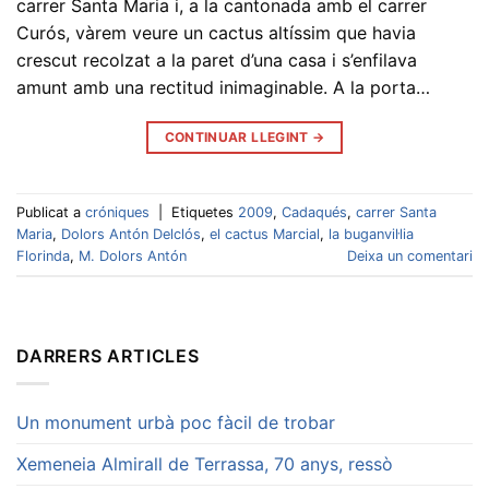
carrer Santa Maria i, a la cantonada amb el carrer
Curós, vàrem veure un cactus altíssim que havia
crescut recolzat a la paret d’una casa i s’enfilava
amunt amb una rectitud inimaginable. A la porta…
CONTINUAR LLEGINT
→
Publicat a
cróniques
|
Etiquetes
2009
,
Cadaqués
,
carrer Santa
Maria
,
Dolors Antón Delclós
,
el cactus Marcial
,
la buganvil·lia
Florinda
,
M. Dolors Antón
Deixa un comentari
DARRERS ARTICLES
Un monument urbà poc fàcil de trobar
Xemeneia Almirall de Terrassa, 70 anys, ressò