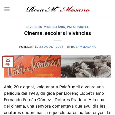
Skip
to
content
DIVERSOS
,
MISCEL.LÀNIA
,
PALAFRUGELL
Cinema, escolars i vivències
PUBLICAT EL
22 AGOST 2025
PER
ROSAMMASANA
22
ag.
Ahir, 20 d’agost, vaig anar a Palafrugell a veure una
pel·lícula del 1948, dirigida per Llorenç Llobet i amb
Fernando Fernán Gómez i Dolores Pradera. A la cua
del cinema, una senyora comentava que avui dia les
criatures criden massa i que els pares no les renyen. Li