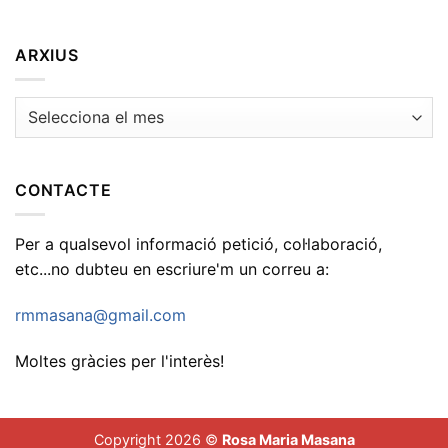
ARXIUS
Arxius
CONTACTE
Per a qualsevol informació petició, col·laboració,
etc...no dubteu en escriure'm un correu a:
rmmasana@gmail.com
Moltes gràcies per l'interès!
Copyright 2026 ©
Rosa Maria Masana