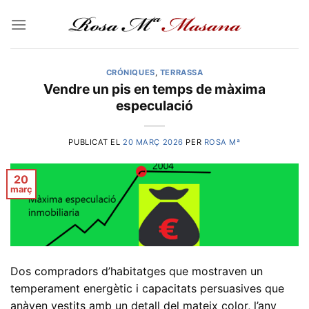
Skip
to
content
CRÓNIQUES
,
TERRASSA
Vendre un pis en temps de màxima
especulació
PUBLICAT EL
20 MARÇ 2026
PER
ROSA Mª
20
març
Dos compradors d’habitatges que mostraven un
temperament energètic i capacitats persuasives que
anàven vestits amb un detall del mateix color, l’any